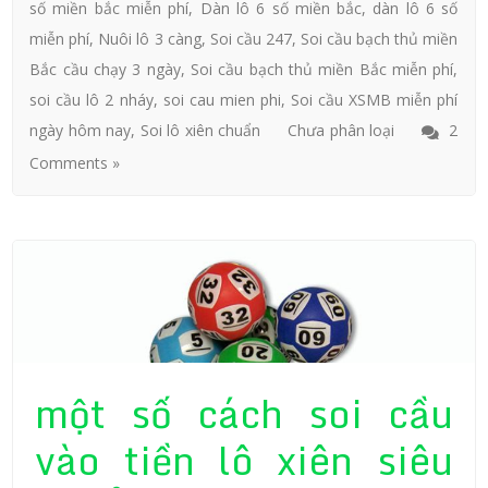
số miền bắc miễn phí
,
Dàn lô 6 số miền bắc
,
dàn lô 6 số
miễn phí
,
Nuôi lô 3 càng
,
Soi cầu 247
,
Soi cầu bạch thủ miền
Bắc cầu chạy 3 ngày
,
Soi cầu bạch thủ miền Bắc miễn phí
,
soi cầu lô 2 nháy
,
soi cau mien phi
,
Soi cầu XSMB miễn phí
ngày hôm nay
,
Soi lô xiên chuẩn
Chưa phân loại
2
Comments »
một số cách soi cầu
vào tiền lô xiên siêu