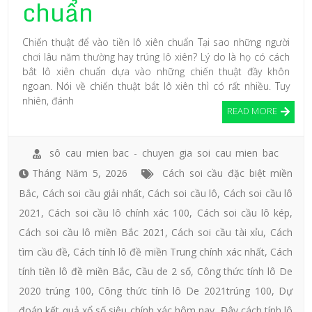
chuẩn
Chiến thuật để vào tiền lô xiên chuẩn Tại sao những người
chơi lâu năm thường hay trúng lô xiên? Lý do là họ có cách
bắt lô xiên chuẩn dựa vào những chiến thuật đầy khôn
ngoan. Nói về chiến thuật bắt lô xiên thì có rất nhiều. Tuy
nhiên, đánh
READ MORE
sô cau mien bac - chuyen gia soi cau mien bac
Tháng Năm 5, 2026
Cách soi cầu đặc biệt miền
Bắc
,
Cách soi cầu giải nhất
,
Cách soi cầu lô
,
Cách soi cầu lô
2021
,
Cách soi cầu lô chính xác 100
,
Cách soi cầu lô kép
,
Cách soi cầu lô miền Bắc 2021
,
Cách soi cầu tài xỉu
,
Cách
tìm cầu đề
,
Cách tính lô đề miền Trung chính xác nhất
,
Cách
tính tiền lô đề miền Bắc
,
Cầu de 2 số
,
Công thức tính lô De
2020 trúng 100
,
Công thức tính lô De 2021trúng 100
,
Dự
đoán kết quả xổ số siêu chính xác hôm nay
,
Đây cách tính lô