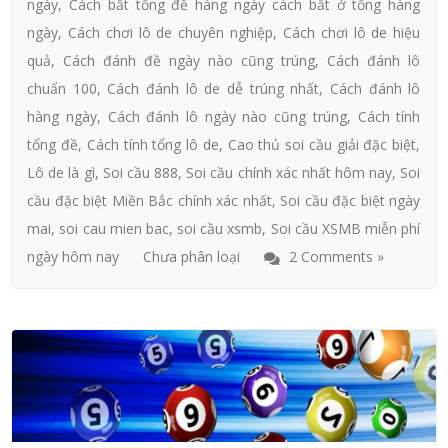
ngày
,
Cách bắt tổng đề hàng ngày cách bắt ở tổng hàng
ngày
,
Cách chơi lô de chuyên nghiệp
,
Cách chơi lô de hiệu
quả
,
Cách đánh đề ngày nào cũng trúng
,
Cách đánh lô
chuẩn 100
,
Cách đánh lô de dễ trúng nhất
,
Cách đánh lô
hàng ngày
,
Cách đánh lô ngày nào cũng trúng
,
Cách tính
tổng đề
,
Cách tính tổng lô de
,
Cao thủ soi cầu giải đặc biệt
,
Lô de là gì
,
Soi cầu 888
,
Soi cầu chính xác nhất hôm nay
,
Soi
cầu đặc biệt Miền Bắc chính xác nhất
,
Soi cầu đặc biệt ngày
mai
,
soi cau mien bac
,
soi cầu xsmb
,
Soi cầu XSMB miễn phí
ngày hôm nay
Chưa phân loại
2 Comments »