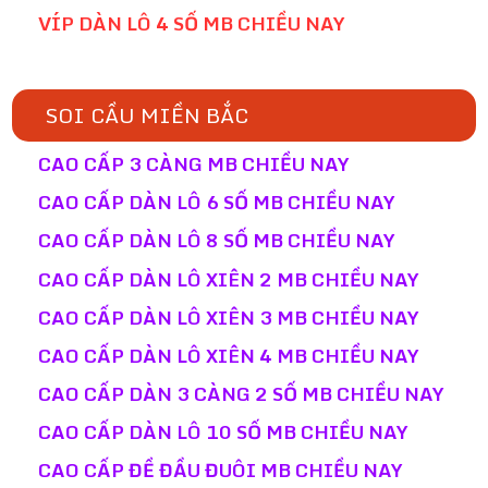
VÍP DÀN LÔ 4 SỐ MB CHIỀU NAY
SOI CẦU MIỀN BẮC
CAO CẤP 3 CÀNG MB CHIỀU NAY
CAO CẤP DÀN LÔ 6 SỐ MB CHIỀU NAY
CAO CẤP DÀN LÔ 8 SỐ MB CHIỀU NAY
CAO CẤP DÀN LÔ XIÊN 2 MB CHIỀU NAY
CAO CẤP DÀN LÔ XIÊN 3 MB CHIỀU NAY
CAO CẤP DÀN LÔ XIÊN 4 MB CHIỀU NAY
CAO CẤP DÀN 3 CÀNG 2 SỐ MB CHIỀU NAY
CAO CẤP DÀN LÔ 10 SỐ MB CHIỀU NAY
CAO CẤP ĐỀ ĐẦU ĐUÔI MB CHIỀU NAY