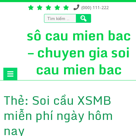
(000) 111-222
Tìm
kiếm
sô cau mien bac
cho:
– chuyen gia soi
cau mien bac
Thẻ:
Soi cầu XSMB
miễn phí ngày hôm
nay