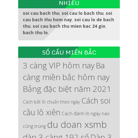
NHIỀU
soi cau bach thu
,
soi cau lo bach thu
,
soi
cau bach thu hom nay
,
soi cau lo de bach
thu
,
soi cau bach thu mien bac 24 gio
,
bach thu lo
,
SỐ CẦU MIỀN BẮC
3 càng VIP hôm nay
Ba
càng miền bắc hôm nay
Bảng đặc biệt năm 2021
Cách soi
Cách bắt lô chuẩn theo ngày
cầu lô xiên
Cách đánh lô ngày nào
du doan xsmb
cũng trúng
dàn 3 càng 192 số
Dàn 3