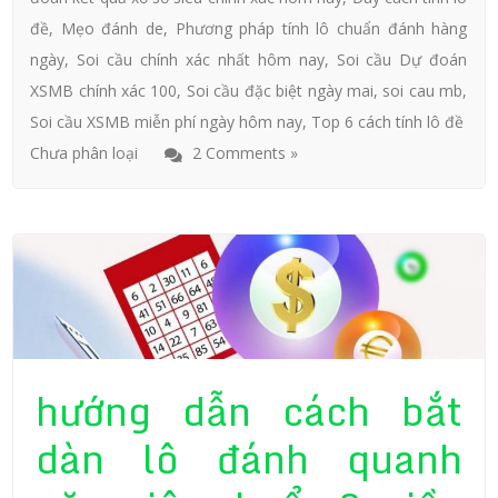
đề
,
Mẹo đánh de
,
Phương pháp tính lô chuẩn đánh hàng
ngày
,
Soi cầu chính xác nhất hôm nay
,
Soi cầu Dự đoán
XSMB chính xác 100
,
Soi cầu đặc biệt ngày mai
,
soi cau mb
,
Soi cầu XSMB miễn phí ngày hôm nay
,
Top 6 cách tính lô đề
Chưa phân loại
2 Comments »
hướng dẫn cách bắt
dàn lô đánh quanh