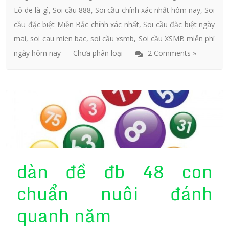
Lô de là gì
,
Soi cầu 888
,
Soi cầu chính xác nhất hôm nay
,
Soi
cầu đặc biệt Miền Bắc chính xác nhất
,
Soi cầu đặc biệt ngày
mai
,
soi cau mien bac
,
soi cầu xsmb
,
Soi cầu XSMB miễn phí
ngày hôm nay
Chưa phân loại
2 Comments »
dàn đề đb 48 con
chuẩn nuôi đánh
quanh năm