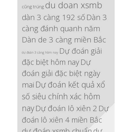
du doan xsmb
cũng trúng
dàn 3 càng 192 số
Dàn 3
càng đánh quanh năm
Dàn de 3 càng miền Bắc
Dự đoán giải
dự đoán 3 càng hôm nay
Dự
đặc biệt hôm nay
đoán giải đặc biệt ngày
mai
Dự đoán kết quả xổ
số siêu chính xác hôm
nay
Dự đoán lô xiên 2
Dự
đoán lô xiên 4 miền Bắc
dự đoán xsmb chuẩn
dự