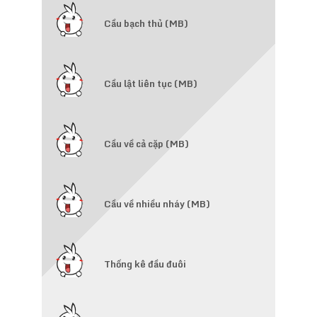
Cầu bạch thủ (MB)
Cầu lật liên tục (MB)
Cầu về cả cặp (MB)
Cầu về nhiều nháy (MB)
Thống kê đầu đuôi