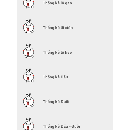
Thống kê lô gan
Thống kê lô xiên
Thống kê lô kép
Thống kê Đầu
Thống kê Đuôi
Thống kê Đầu – Đuôi