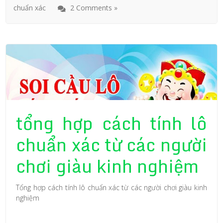
chuẩn xác
2 Comments »
tổng hợp cách tính lô
chuẩn xác từ các người
chơi giàu kinh nghiệm
Tổng hợp cách tính lô chuẩn xác từ các người chơi giàu kinh
nghiệm