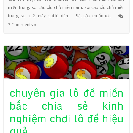
miền trung
,
soi cầu xỉu chủ miền nam
,
soi cầu xỉu chủ miền
trung
,
soi lo 2 nháy
,
soi lô xiên
Bắt cầu chuẩn xác
2 Comments »
chuyên gia lô đề miền
bắc chia sẻ kinh
nghiệm chơi lô đề hiệu
quả