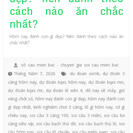
cách nào ăn chắc
nhất?
Hôm nay đánh con gì đẹp? Nên đánh theo cách nào ăn
chắc nhất?
sô cau mien bac - chuyen gia soi cau mien bac
Tháng Năm 7, 2026
du doan xsmb
,
dự đoán 3
càng hôm nay
,
dự đoán kqxs hôm nay
,
dự đoán kqxs mn
,
dự đoán kqxs mt
,
dự đoán lô xiên 4
,
đề nay về mấy
,
giờ
vàng chốt số
,
hôm nay đánh con gì đẹp
,
hôm nay đánh con
gì đẹp nhất
,
kinh nghiệm chơi 3 càng
,
lô gì hôm nay
,
số gì
chiều nay
,
soi cầu 3 càng 100
,
soi cầu 3 miền
,
soi cầu ba
càng siêu víp
,
soi cầu bạch thủ đề
,
soi cầu bạch thủ lô
,
soi
cầu hôm nay
,
soi cầu lô chuẩn
,
soi cầu miền nam
,
soi cầu