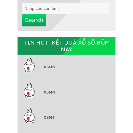
Search
TIN HOT: KẾT QUẢ XỔ SỐ HÔM
NAY
XSMB
XSMN
XSMT