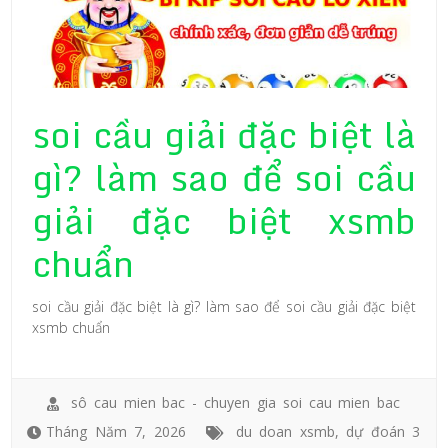
soi cầu giải đặc biệt là
gì? làm sao để soi cầu
giải đặc biệt xsmb
chuẩn
soi cầu giải đặc biệt là gì? làm sao để soi cầu giải đặc biệt
xsmb chuẩn
sô cau mien bac - chuyen gia soi cau mien bac
Tháng Năm 7, 2026
du doan xsmb
,
dự đoán 3