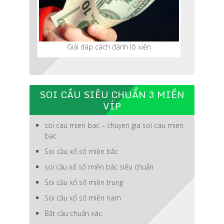
Giải đáp cách đánh lô xiên
SOI CẦU SIÊU CHUẨN 3 MIỀN
VÍP
soi cau mien bac – chuyen gia soi cau mien
bac
Soi cầu xổ số miền bắc
soi cầu xổ số miền bắc siêu chuẩn
Soi cầu xổ số miền trung
Soi cầu xổ số miền nam
Bắt cầu chuẩn xác