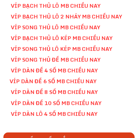
VÍP BẠCH THỦ LÔ MB CHIỀU NAY
VÍP BẠCH THỦ LÔ 2 NHÁY MB CHIỀU NAY
VÍP SONG THỦ LÔ MB CHIỀU NAY
VÍP BẠCH THỦ LÔ KÉP MB CHIỀU NAY
VÍP SONG THỦ LÔ KÉP MB CHIỀU NAY
VÍP SONG THỦ ĐỀ MB CHIỀU NAY
VÍP DÀN ĐỀ 4 SỐ MB CHIỀU NAY
VÍP DÀN ĐỀ 6 SỐ MB CHIỀU NAY
VÍP DÀN ĐỀ 8 SỐ MB CHIỀU NAY
VÍP DÀN ĐỀ 10 SỐ MB CHIỀU NAY
VÍP DÀN LÔ 4 SỐ MB CHIỀU NAY