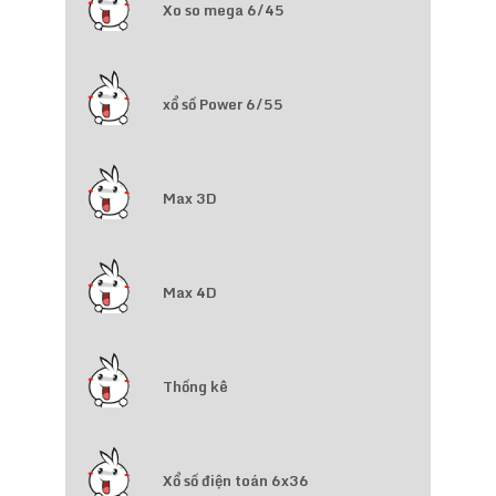
Xo so mega 6/45
xổ số Power 6/55
Max 3D
Max 4D
Thống kê
Xổ số điện toán 6x36