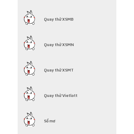
Quay thử XSMB
Quay thử XSMN
Quay thử XSMT
Quay thử Vietlott
Sổ mơ