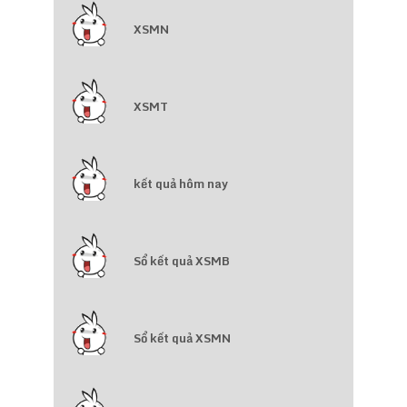
XSMN
XSMT
kết quả hôm nay
Sổ kết quả XSMB
Sổ kết quả XSMN