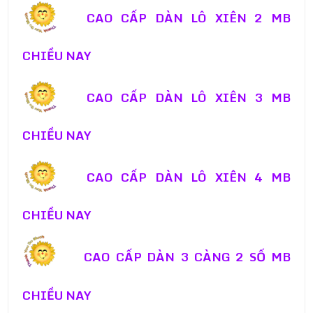
CAO CẤP DÀN LÔ XIÊN 2 MB
CHIỀU NAY
CAO CẤP DÀN LÔ XIÊN 3 MB
CHIỀU NAY
CAO CẤP DÀN LÔ XIÊN 4 MB
CHIỀU NAY
CAO CẤP DÀN 3 CÀNG 2 SỐ MB
CHIỀU NAY