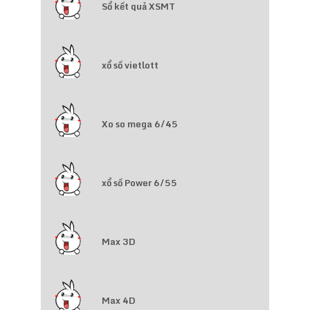
Sổ kết quả XSMT
xổ số vietlott
Xo so mega 6/45
xổ số Power 6/55
Max 3D
Max 4D