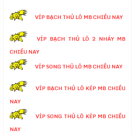
VÍP BẠCH THỦ LÔ MB CHIỀU NAY
VÍP BẠCH THỦ LÔ 2 NHÁY MB
CHIỀU NAY
VÍP SONG THỦ LÔ MB CHIỀU NAY
VÍP BẠCH THỦ LÔ KÉP MB CHIỀU
NAY
VÍP SONG THỦ LÔ KÉP MB CHIỀU
NAY