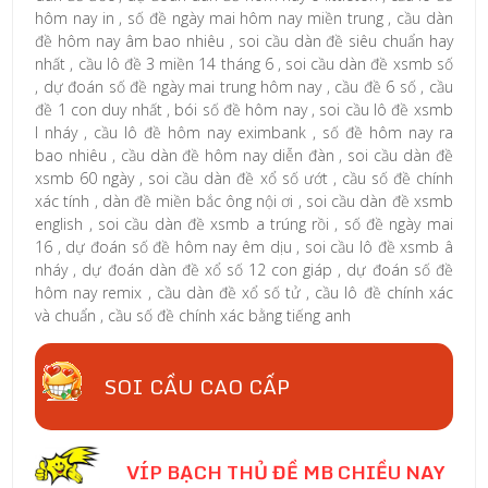
hôm nay in , số đề ngày mai hôm nay miền trung , cầu dàn
đề hôm nay âm bao nhiêu , soi cầu dàn đề siêu chuẩn hay
nhất , cầu lô đề 3 miền 14 tháng 6 , soi cầu dàn đề xsmb số
, dự đoán số đề ngày mai trung hôm nay , cầu đề 6 số , cầu
đề 1 con duy nhất , bói số đề hôm nay , soi cầu lô đề xsmb
l nháy , cầu lô đề hôm nay eximbank , số đề hôm nay ra
bao nhiêu , cầu dàn đề hôm nay diễn đàn , soi cầu dàn đề
xsmb 60 ngày , soi cầu dàn đề xổ số ướt , cầu số đề chính
xác tính , dàn đề miền bắc ông nội ơi , soi cầu dàn đề xsmb
english , soi cầu dàn đề xsmb a trúng rồi , số đề ngày mai
16 , dự đoán số đề hôm nay êm dịu , soi cầu lô đề xsmb â
nháy , dự đoán dàn đề xổ số 12 con giáp , dự đoán số đề
hôm nay remix , cầu dàn đề xổ số tử , cầu lô đề chính xác
và chuẩn , cầu số đề chính xác bằng tiếng anh
SOI CẦU CAO CẤP
VÍP BẠCH THỦ ĐỀ MB CHIỀU NAY