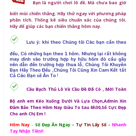
Bạn là người chơi lô đề. Mà chưa bao giờ
biết mùi chiến thắng. Hãy thử ngay với phương pháp
phân tích. Thống kê siêu chuẩn xác của chúng tôi.
Hãy để giúp các bạn chiến thắng hôm nay.
Lưu ý: khi theo Chúng tôi Các bạn cần theo
đều, Có những bạn theo 1 hôm. Nhưng lại rất không
may dính vào trường hợp hy hữu hôm đó cầu gãy
nên dẫn đến trường hợp thua lỗ, Chúng Tôi Khuyên
Bạn Hãy Theo Đều ,Chúng Tôi Cũng Xin Cam Kết tất
Cả Các Bạn sẽ Ăn To !
Cầu Bạch Thủ Lô Và Cầu Đề Đã Có , Mời Toàn
Bộ anh em Kéo Xuống Dưới Và Lựa Chọn,Admin Xin
Đảm Bảo Theo Hôm Nay Giàu To Sau 6h30,Số Cực Đẹp
Cho anh Chị Em !
Hôm Nay
–
Số Đẹp Ăn Ngay
–
Tự Tin Lấy Số
–
Nhanh
Tay Nhận Tiền!!