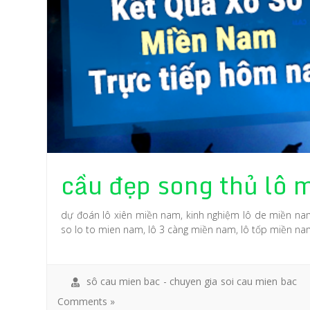
cầu đẹp song thủ lô 
dự đoán lô xiên miền nam, kinh nghiệm lô de miền na
so lo to mien nam, lô 3 càng miền nam, lô tốp miền nam
sô cau mien bac - chuyen gia soi cau mien bac
Comments »