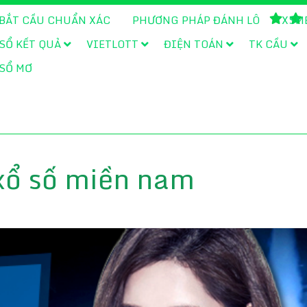
BẮT CẦU CHUẨN XÁC
PHƯƠNG PHÁP ĐÁNH LÔ
XSM
SỔ KẾT QUẢ
VIETLOTT
ĐIỆN TOÁN
TK CẦU
SỔ MƠ
 xổ số miền nam