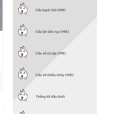
Cầu bạch thủ (MB)
Cầu lật liên tục (MB)
Cầu về cả cặp (MB)
Cầu về nhiều nháy (MB)
Thống kê đầu đuôi