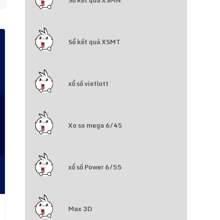
Sổ kết quả XSMT
xổ số vietlott
Xo so mega 6/45
xổ số Power 6/55
Max 3D