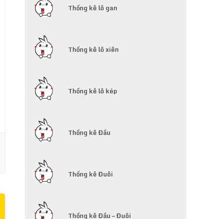
Thống kê lô gan
Thống kê lô xiên
Thống kê lô kép
Thống kê Đầu
Thống kê Đuôi
Thống kê Đầu – Đuôi