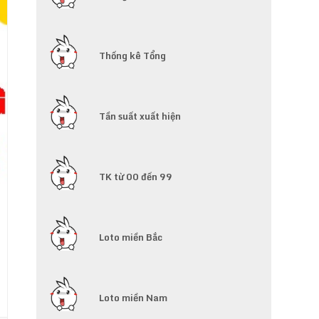
Thống kê Tổng
Tần suất xuất hiện
TK từ 00 đến 99
Loto miền Bắc
Loto miền Nam