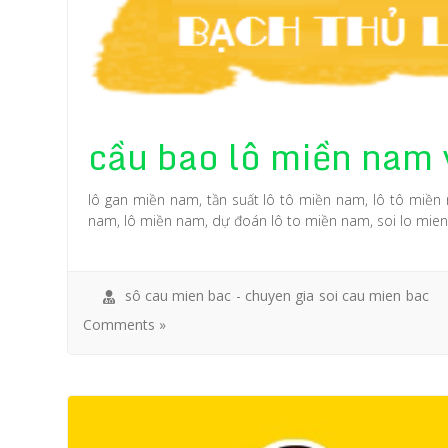
cầu bao lô miền nam 
lô gan miền nam, tần suất lô tô miền nam, lô tô miề
nam, lô miền nam, dự đoán lô to miền nam, soi lo mie
sô cau mien bac - chuyen gia soi cau mien bac
Comments »