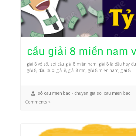
cầu giải 8 miền nam v
giải 8 vé số, soi cầu giải 8 miền nam, giải 8 là đầu hay đuôi,
giải 8, đầu đuôi giải 8, giải 8 mn, giải 8 miền nam, giai 8
sô cau mien bac - chuyen gia soi cau mien bac
Comments »