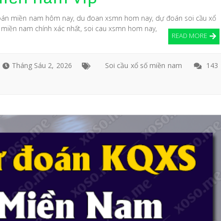
đoán miền nam hôm nay, du đoan xsmn hom nay, dự đoán soi cầu xổ
miền nam chính xác nhất, soi cau xsmn hom nay,
READ MORE
Tháng Sáu 2, 2026
Soi cầu xổ số miền nam
143