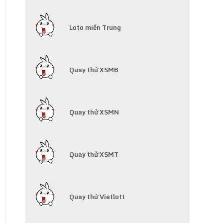
Loto miền Trung
Quay thử XSMB
Quay thử XSMN
Quay thử XSMT
Quay thử Vietlott