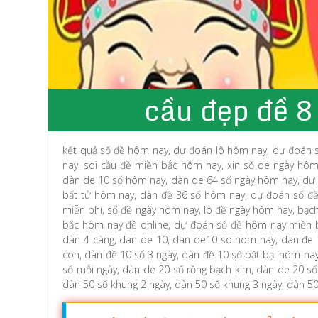
cầu đẹp đề 8
kết quả số đề hôm nay, dự đoán lô hôm nay, dự đoán 
nay, soi cầu đề miền bắc hôm nay, xin số de ngày hô
dàn de 10 số hôm nay, dàn de 64 số ngày hôm nay, dự
bất tử hôm nay, dàn đề 36 số hôm nay, dự đoán số đ
miễn phí, số đề ngày hôm nay, lô đề ngày hôm nay, bạc
bắc hôm nay đề online, dự đoán số đề hôm nay miền b
dàn 4 càng, dan de 10, dan de10 so hom nay, dan đe 1
con, dàn đề 10 số 3 ngày, dàn đề 10 số bất bại hôm nay
số mỗi ngày, dàn de 20 số rồng bạch kim, dàn de 20 số t
dàn 50 số khung 2 ngày, dàn 50 số khung 3 ngày, dàn 5