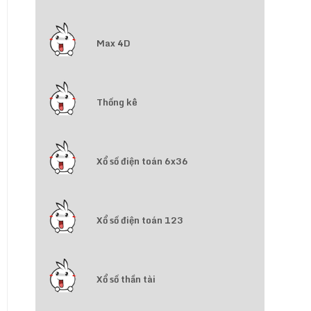
Max 4D
Thống kê
Xổ số điện toán 6x36
Xổ số điện toán 123
Xổ số thần tài