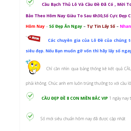
Cầu Bạch Thủ Lô Và Cầu Đề Đã Có , Mời 
Bảo Theo Hôm Nay Giàu To Sau 6h30,Số Cực Đẹp C
Hôm Nay
–
Số Đẹp Ăn Ngay
–
Tự Tin Lấy Số
–
Nhan
Các chuyên gia của Lô Đề của chúng t
siêu đẹp.
Nếu Bạn muốn gỡ vốn thì hãy lấy số ngay
Chỉ cần nhìn qua bảng thống kê kết quả CẦ
phải không. Chúc anh em luôn trúng thưởng to với cầu l
CẦU ĐẸP ĐỀ 8 CON MIỀN BẮC VIP
1 ngày nay 
Số mới siêu chuẩn hôm nay đã được cập nhật