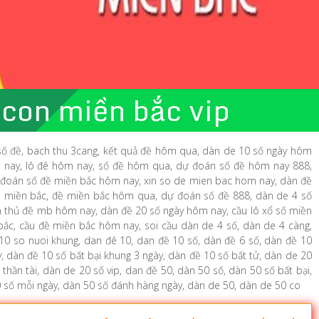
 con miền bắc vip
số đề, bach thu 3cang, kết quả đề hôm qua, dàn de 10 số ngày hôm
m nay, lô đê hôm nay, số đề hôm qua, dự đoán số đề hôm nay 888,
 đoán số đề miền bắc hôm nay, xin so de mien bac hom nay, dàn đề
ề miền bắc, đề miền bắc hôm qua, dự đoán số đề 888, dàn de 4 số
h thủ đề mb hôm nay, dàn đề 20 số ngày hôm nay, cầu lô xổ số miền
ắc, cầu đề miền bắc hôm nay, soi cầu dàn de 4 số, dàn de 4 càng,
0 so nuoi khung, dan đê 10, dan đề 10 số, dàn đề 6 số, dàn đề 10
, dàn đề 10 số bất bại khung 3 ngày, dàn đề 10 số bất tử, dàn de 20
hần tài, dàn de 20 số vip, dan đề 50, dàn 50 số, dàn 50 số bất bại,
0 số mỗi ngày, dàn 50 số đánh hàng ngày, dàn de 50, dàn de 50 co