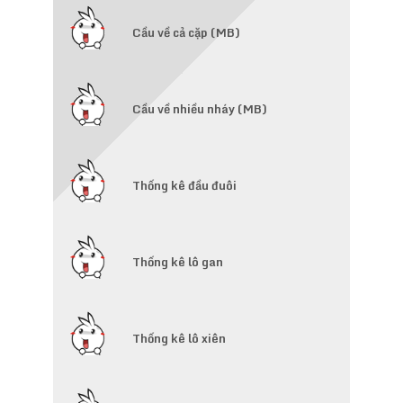
Cầu về cả cặp (MB)
Cầu về nhiều nháy (MB)
Thống kê đầu đuôi
Thống kê lô gan
Thống kê lô xiên