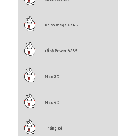
Xo so mega 6/45
xổ số Power 6/55
Max 3D
Max 4D
Thống kê