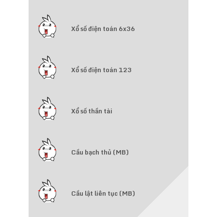
Xổ số điện toán 6x36
Xổ số điện toán 123
Xổ số thần tài
Cầu bạch thủ (MB)
Cầu lật liên tục (MB)