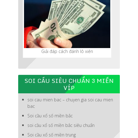
Giải đáp cách đánh lô xiên
SOI CẦU SIÊU CHUẨN 3 MIỀN
VÍP
soi cau mien bac – chuyen gia soi cau mien
bac
Soi cầu xổ số miền bắc
soi cầu xổ số miền bắc siêu chuẩn
Soi cầu xổ số miền trung