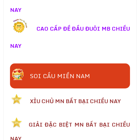
NAY
CAO CẤP ĐỀ ĐẦU ĐUÔI MB CHIỀU
NAY
SOI CẦU MIỀN NAM
XỈU CHỦ MN BẤT BẠI CHIỀU NAY
GIẢI ĐẶC BIỆT MN BẤT BẠI CHIỀU
NAY