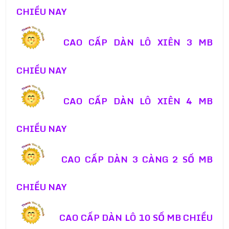
CHIỀU NAY
CAO CẤP DÀN LÔ XIÊN 3 MB
CHIỀU NAY
CAO CẤP DÀN LÔ XIÊN 4 MB
CHIỀU NAY
CAO CẤP DÀN 3 CÀNG 2 SỐ MB
CHIỀU NAY
CAO CẤP DÀN LÔ 10 SỐ MB CHIỀU