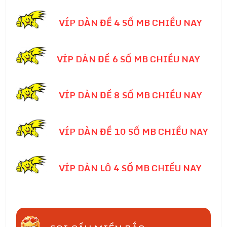
VÍP DÀN ĐỀ 4 SỐ MB CHIỀU NAY
VÍP DÀN ĐỀ 6 SỐ MB CHIỀU NAY
VÍP DÀN ĐỀ 8 SỐ MB CHIỀU NAY
VÍP DÀN ĐỀ 10 SỐ MB CHIỀU NAY
VÍP DÀN LÔ 4 SỐ MB CHIỀU NAY