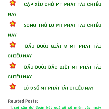
CẶP XỈU CHỦ MT PHÁT TÀI CHIỀU
NAY
SONG THỦ LÔ MT PHÁT TÀI CHIỀU
NAY
ĐẦU ĐUÔI GIẢI 8 MT PHÁT TÀI
CHIỀU NAY
ĐẦU ĐUÔI ĐẶC BIỆT MT PHÁT TÀI
CHIỀU NAY
LÔ 3 SỐ MT PHÁT TÀI CHIỀU NAY
Related Posts:
soi cầu dự đoán kết quả xổ số miền bắc ngày