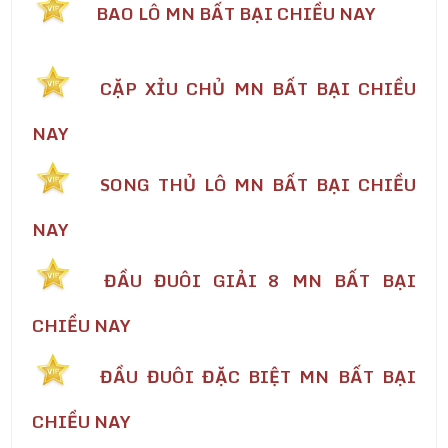
BAO LÔ MN BẤT BẠI CHIỀU NAY
CẶP XỈU CHỦ MN BẤT BẠI CHIỀU
NAY
SONG THỦ LÔ MN BẤT BẠI CHIỀU
NAY
ĐẦU ĐUÔI GIẢI 8 MN BẤT BẠI
CHIỀU NAY
ĐẦU ĐUÔI ĐẶC BIỆT MN BẤT BẠI
CHIỀU NAY