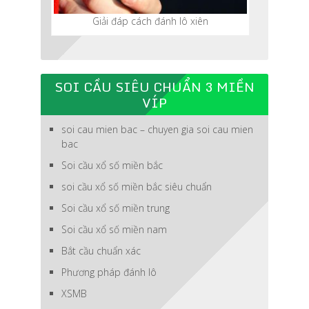
Giải đáp cách đánh lô xiên
SOI CẦU SIÊU CHUẨN 3 MIỀN
VÍP
soi cau mien bac – chuyen gia soi cau mien
bac
Soi cầu xổ số miền bắc
soi cầu xổ số miền bắc siêu chuẩn
Soi cầu xổ số miền trung
Soi cầu xổ số miền nam
Bắt cầu chuẩn xác
Phương pháp đánh lô
XSMB