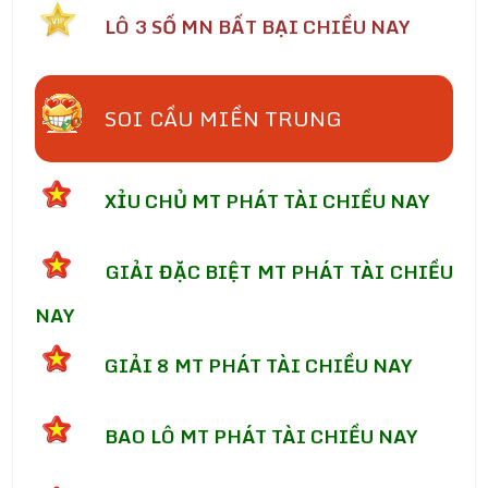
LÔ 3 SỐ MN BẤT BẠI CHIỀU NAY
SOI CẦU MIỀN TRUNG
XỈU CHỦ MT PHÁT TÀI CHIỀU NAY
GIẢI ĐẶC BIỆT MT PHÁT TÀI CHIỀU
NAY
GIẢI 8 MT PHÁT TÀI CHIỀU NAY
BAO LÔ MT PHÁT TÀI CHIỀU NAY