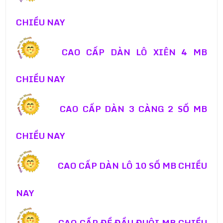
CHIỀU NAY
CAO CẤP DÀN LÔ XIÊN 4 MB
CHIỀU NAY
CAO CẤP DÀN 3 CÀNG 2 SỐ MB
CHIỀU NAY
CAO CẤP DÀN LÔ 10 SỐ MB CHIỀU
NAY
CAO CẤP ĐỀ ĐẦU ĐUÔI MB CHIỀU