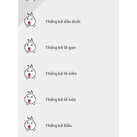
Thống kê đầu đuôi
Thống kê lô gan
Thống kê lô xiên
Thống kê lô kép
Thống kê Đầu