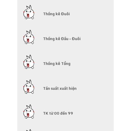
Thống kê Đuôi
Thống kê Đầu – Đuôi
Thống kê Tổng
Tần suất xuất hiện
TK từ 00 đến 99