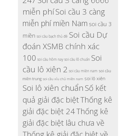
247
Soi cầu 3 càng 6666
miễn phí
Soi cầu 3 càng
miễn phí miền Nam
soi cầu 3
Soi cầu Dự
miền
soi cầu bạch thủ đề
đoán XSMB chính xác
100
Soi
soi cầu hôm nay
soi cầu lô chuẩn
cầu lô xiên 2
soi cầu miền nam
soi cầu
soi lô xiên
miền trung
soi cầu xỉu chủ miền nam
Soi lô xiên chuẩn
Số kết
quả giải đặc biệt
Thống kê
giải đặc biệt 24
Thống kê
giải đặc biệt lâu chưa về
Thống kê giải đặc biệt về