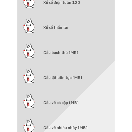
Xổ số điện toán 123
Xổ số thần tài
Cầu bạch thủ (MB)
Cầu lật liên tục (MB)
Cầu về cả cặp (MB)
Cầu về nhiều nháy (MB)