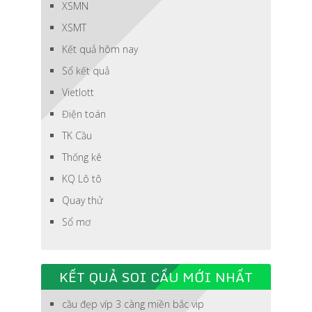
XSMN
XSMT
Kết quả hôm nay
Sổ kết quả
Vietlott
Điện toán
TK Cầu
Thống kê
KQ Lô tô
Quay thử
Sổ mơ
KẾT QUẢ SOI CẦU MỚI NHẤT
cầu đẹp víp 3 càng miền bắc vip