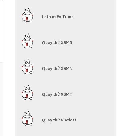
Loto miền Trung
Quay thử XSMB
Quay thử XSMN
Quay thử XSMT
Quay thử Vietlott