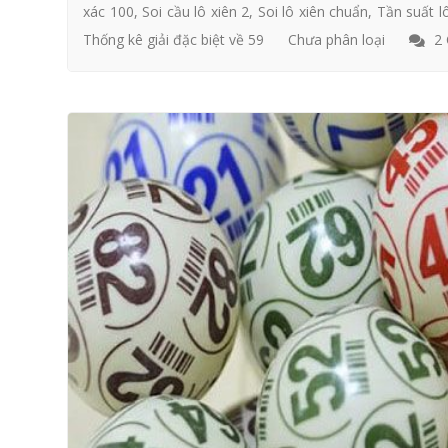
xác 100
,
Soi cầu lô xiên 2
,
Soi lô xiên chuẩn
,
Tần suất l
Thống kê giải đặc biệt về 59
Chưa phân loại
2