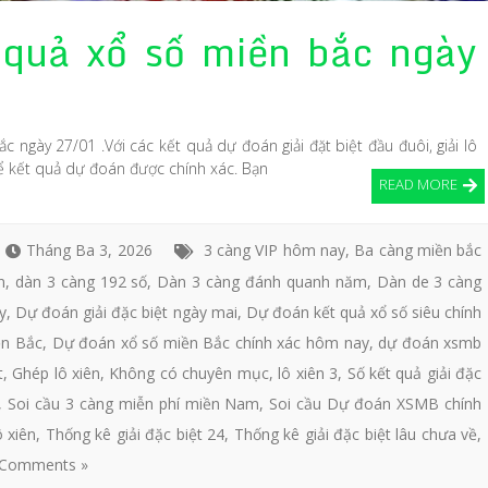
 quả xổ số miền bắc ngày
ngày 27/01 .Với các kết quả dự đoán giải đặt biệt đầu đuôi, giải lô
Để kết quả dự đoán được chính xác. Bạn
READ MORE
Tháng Ba 3, 2026
3 càng VIP hôm nay
,
Ba càng miền bắc
n
,
dàn 3 càng 192 số
,
Dàn 3 càng đánh quanh năm
,
Dàn de 3 càng
y
,
Dự đoán giải đặc biệt ngày mai
,
Dự đoán kết quả xổ số siêu chính
ền Bắc
,
Dự đoán xổ số miền Bắc chính xác hôm nay
,
dự đoán xsmb
t
,
Ghép lô xiên
,
Không có chuyên mục
,
lô xiên 3
,
Số kết quả giải đặc
,
Soi cầu 3 càng miễn phí miền Nam
,
Soi cầu Dự đoán XSMB chính
ô xiên
,
Thống kê giải đặc biệt 24
,
Thống kê giải đặc biệt lâu chưa về
,
 Comments »