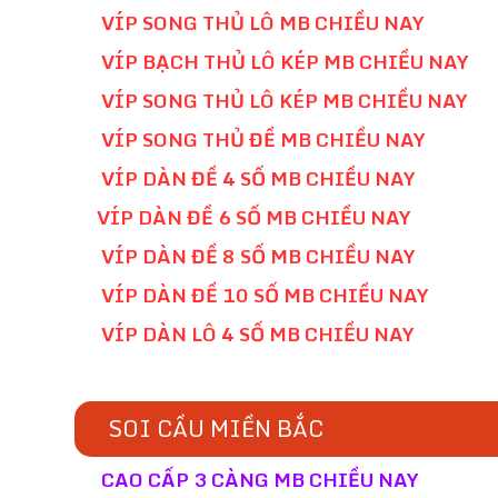
VÍP SONG THỦ LÔ MB CHIỀU NAY
VÍP BẠCH THỦ LÔ KÉP MB CHIỀU NAY
VÍP SONG THỦ LÔ KÉP MB CHIỀU NAY
VÍP SONG THỦ ĐỀ MB CHIỀU NAY
VÍP DÀN ĐỀ 4 SỐ MB CHIỀU NAY
VÍP DÀN ĐỀ 6 SỐ MB CHIỀU NAY
VÍP DÀN ĐỀ 8 SỐ MB CHIỀU NAY
VÍP DÀN ĐỀ 10 SỐ MB CHIỀU NAY
VÍP DÀN LÔ 4 SỐ MB CHIỀU NAY
SOI CẦU MIỀN BẮC
CAO CẤP 3 CÀNG MB CHIỀU NAY