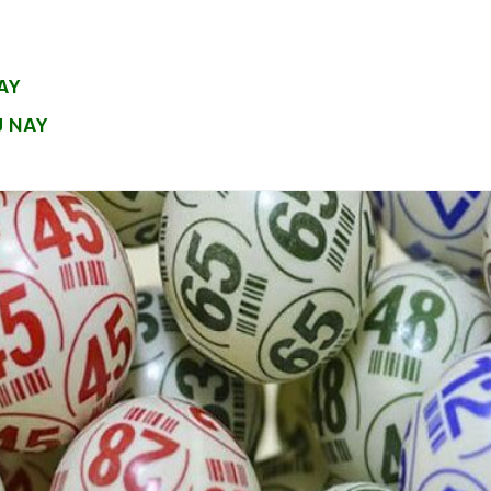
AY
U NAY