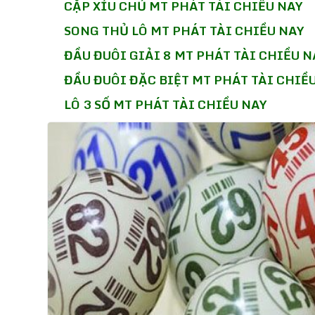
CẶP XỈU CHỦ MT PHÁT TÀI CHIỀU NAY
SONG THỦ LÔ MT PHÁT TÀI CHIỀU NAY
ĐẦU ĐUÔI GIẢI 8 MT PHÁT TÀI CHIỀU N
ĐẦU ĐUÔI ĐẶC BIỆT MT PHÁT TÀI CHIỀ
LÔ 3 SỐ MT PHÁT TÀI CHIỀU NAY