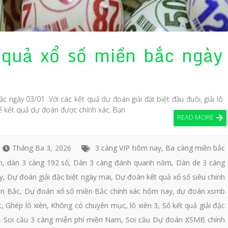
 quả xổ số miền bắc ngày
ngày 03/01 .Với các kết quả dự đoán giải đặt biệt đầu đuôi, giải lô
Để kết quả dự đoán được chính xác. Bạn
READ MORE
Tháng Ba 3, 2026
3 càng VIP hôm nay
,
Ba càng miền bắc
n
,
dàn 3 càng 192 số
,
Dàn 3 càng đánh quanh năm
,
Dàn de 3 càng
y
,
Dự đoán giải đặc biệt ngày mai
,
Dự đoán kết quả xổ số siêu chính
ền Bắc
,
Dự đoán xổ số miền Bắc chính xác hôm nay
,
dự đoán xsmb
t
,
Ghép lô xiên
,
Không có chuyên mục
,
lô xiên 3
,
Số kết quả giải đặc
,
Soi cầu 3 càng miễn phí miền Nam
,
Soi cầu Dự đoán XSMB chính