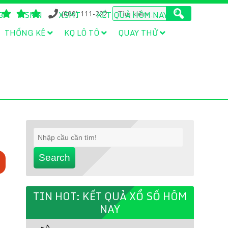
Tìm
B
XSMN
XSMT
(000) 111-222
KẾT QUẢ HÔM NAY
kiếm
THỐNG KÊ
KQ LÔ TÔ
QUAY THỬ
cho:
Search
TIN HOT: KẾT QUẢ XỔ SỐ HÔM
NAY