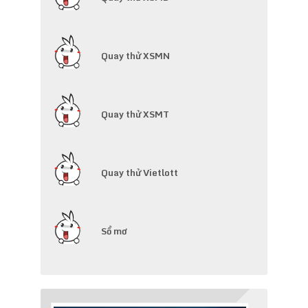
Quay thử XSMN
Quay thử XSMT
Quay thử Vietlott
Sổ mơ