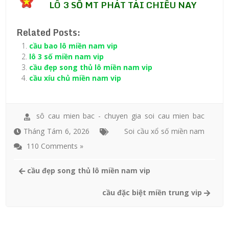
LÔ 3 SỐ MT PHÁT TÀI CHIỀU NAY
Related Posts:
cầu bao lô miền nam vip
lô 3 số miền nam vip
cầu đẹp song thủ lô miền nam vip
cầu xíu chủ miền nam vip
sô cau mien bac - chuyen gia soi cau mien bac
Tháng Tám 6, 2026
Soi cầu xổ số miền nam
110 Comments »
cầu đẹp song thủ lô miền nam vip
cầu đặc biệt miền trung vip