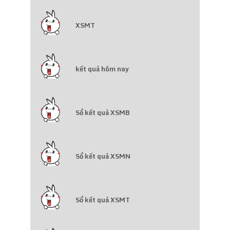
XSMT
kết quả hôm nay
Sổ kết quả XSMB
Sổ kết quả XSMN
Sổ kết quả XSMT