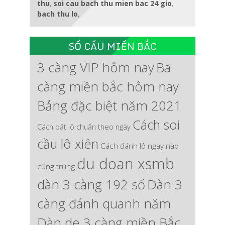
thu
,
soi cau bach thu mien bac 24 gio
,
bach thu lo
,
SỐ CẦU MIỀN BẮC
3 càng VIP hôm nay
Ba
càng miền bắc hôm nay
Bảng đặc biệt năm 2021
Cách soi
Cách bắt lô chuẩn theo ngày
cầu lô xiên
Cách đánh lô ngày nào
du doan xsmb
cũng trúng
dàn 3 càng 192 số
Dàn 3
càng đánh quanh năm
Dàn de 3 càng miền Bắc