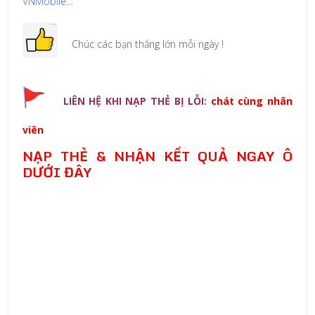
VNMobile…
Chúc các bạn thắng lớn mỗi ngày !
LIÊN HỆ KHI NẠP THẺ BỊ LỖI:
chát cùng nhân
viên
NẠP THẺ & NHẬN KẾT QUẢ NGAY Ô
DƯỚI ĐÂY