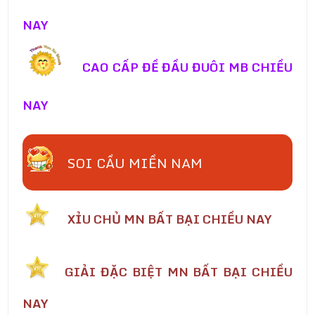
NAY
CAO CẤP ĐỀ ĐẦU ĐUÔI MB CHIỀU
NAY
SOI CẦU MIỀN NAM
XỈU CHỦ MN BẤT BẠI CHIỀU NAY
GIẢI ĐẶC BIỆT MN BẤT BẠI CHIỀU
NAY