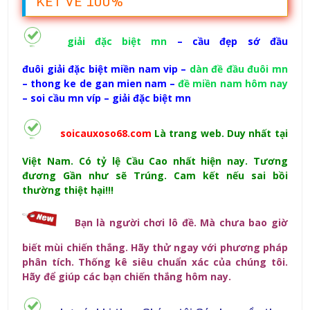
KẾT VỀ 100%
giải đặc biệt mn
– cầu đẹp sớ đầu
đuôi giải đặc biệt miền nam vip –
dàn đề đầu đuôi mn
– thong ke de gan mien nam –
đề miền nam hôm nay
– soi cầu mn víp – giải đặc biệt mn
soicauxoso68.com
Là trang web. Duy nhất tại
Việt Nam. Có tỷ lệ Cầu Cao nhất hiện nay. Tương
đương Gần như sẽ Trúng. Cam kết nếu sai bồi
thường thiệt hại!!!
Bạn là người chơi lô đề. Mà chưa bao giờ
biết mùi chiến thắng. Hãy thử ngay với phương pháp
phân tích. Thống kê siêu chuẩn xác của chúng tôi.
Hãy để giúp các bạn chiến thắng hôm nay.