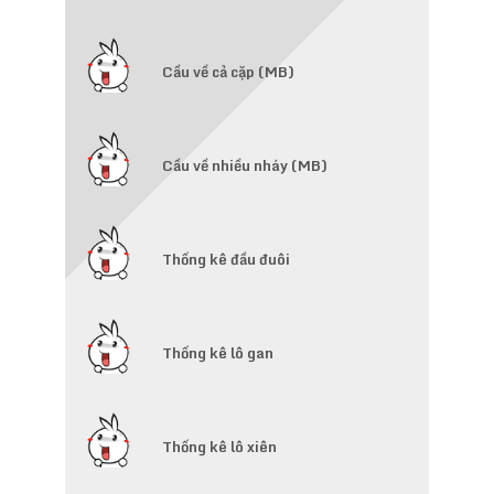
Cầu về cả cặp (MB)
Cầu về nhiều nháy (MB)
Thống kê đầu đuôi
Thống kê lô gan
Thống kê lô xiên