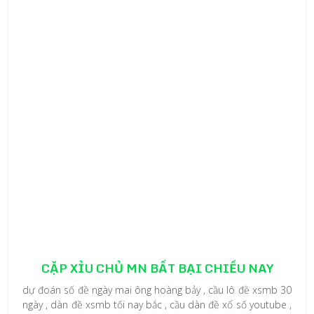
CẶP XỈU CHỦ MN BẤT BẠI CHIỀU NAY
dự đoán số đề ngày mai ông hoàng bảy , cầu lô đề xsmb 30
ngày , dàn đề xsmb tối nay bắc , cầu dàn đề xổ số youtube ,