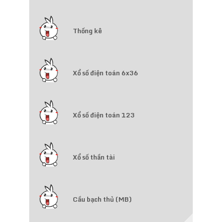
Thống kê
Xổ số điện toán 6x36
Xổ số điện toán 123
Xổ số thần tài
Cầu bạch thủ (MB)