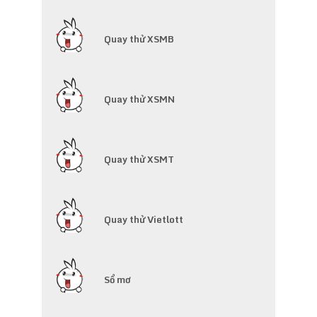
Quay thử XSMB
Quay thử XSMN
Quay thử XSMT
Quay thử Vietlott
Sổ mơ