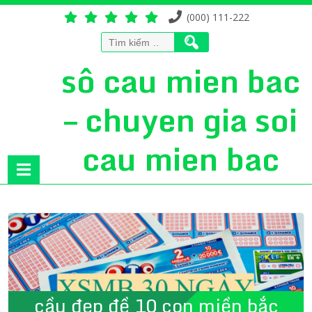
(000) 111-222
Tìm
kiếm
sô cau mien bac
cho:
– chuyen gia soi
cau mien bac
cầu đẹp đề 10 con miền bắc