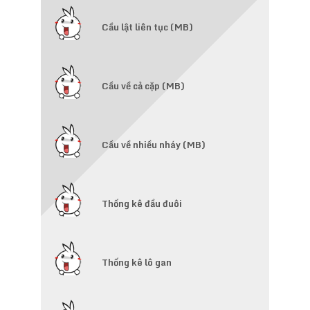
Cầu lật liên tục (MB)
Cầu về cả cặp (MB)
Cầu về nhiều nháy (MB)
Thống kê đầu đuôi
Thống kê lô gan