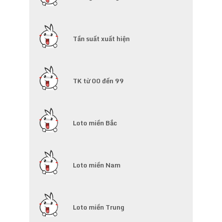
Tần suất xuất hiện
TK từ 00 đến 99
Loto miền Bắc
Loto miền Nam
Loto miền Trung