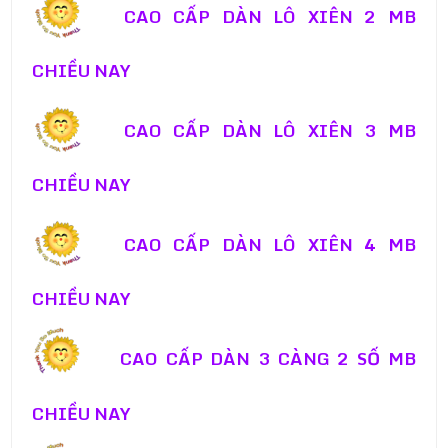
CAO CẤP DÀN LÔ XIÊN 2 MB
CHIỀU NAY
CAO CẤP DÀN LÔ XIÊN 3 MB
CHIỀU NAY
CAO CẤP DÀN LÔ XIÊN 4 MB
CHIỀU NAY
CAO CẤP DÀN 3 CÀNG 2 SỐ MB
CHIỀU NAY