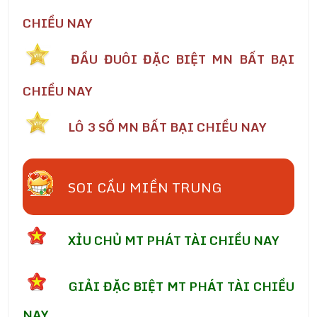
CHIỀU NAY
ĐẦU ĐUÔI ĐẶC BIỆT MN BẤT BẠI
CHIỀU NAY
LÔ 3 SỐ MN BẤT BẠI CHIỀU NAY
SOI CẦU MIỀN TRUNG
XỈU CHỦ MT PHÁT TÀI CHIỀU NAY
GIẢI ĐẶC BIỆT MT PHÁT TÀI CHIỀU
NAY