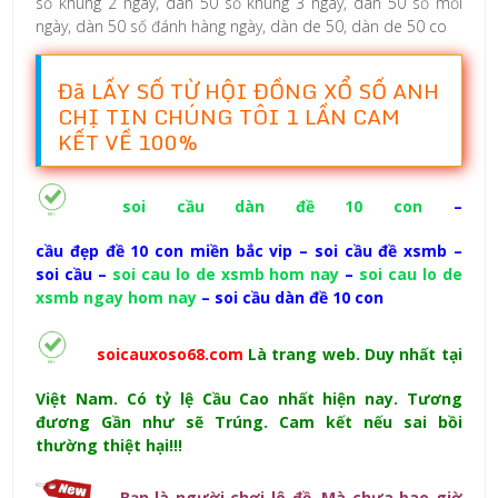
số khung 2 ngày, dàn 50 số khung 3 ngày, dàn 50 số mỗi
ngày, dàn 50 số đánh hàng ngày, dàn de 50, dàn de 50 co
Đã LẤY SỐ TỪ HỘI ĐỒNG XỔ SỐ ANH
CHỊ TIN CHÚNG TÔI 1 LẦN CAM
KẾT VỀ 100%
soi cầu dàn đề 10 con
–
cầu đẹp đề 10 con miền bắc vip – soi cầu đề xsmb –
soi cầu –
soi cau lo de xsmb hom nay
–
soi cau lo de
xsmb ngay hom nay
– soi cầu dàn đề 10 con
soicauxoso68.com
Là trang web. Duy nhất tại
Việt Nam. Có tỷ lệ Cầu Cao nhất hiện nay. Tương
đương Gần như sẽ Trúng. Cam kết nếu sai bồi
thường thiệt hại!!!
Bạn là người chơi lô đề. Mà chưa bao giờ