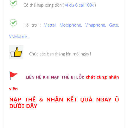
Có thể nạp cộng dồn (
Ví dụ 6 cái 100k
)
Hỗ trợ :
Viettel, Mobiphone, Vinaphone, Gate,
VNMobile…
Chúc các bạn thắng lớn mỗi ngày !
LIÊN HỆ KHI NẠP THẺ BỊ LỖI:
chát cùng nhân
viên
NẠP THẺ & NHẬN KẾT QUẢ NGAY Ô
DƯỚI ĐÂY