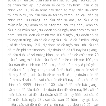
số đề 3 miền 247 , dàn đề miền bắc 90 ngày , soi cầu dàn
đề chính xác vip , dự đoán số đề tối nay hom , cầu lô đề
chính xác 01 , số đề hôm nay đánh số mấy , dàn đề xsmb
tối nay lô tô , soi cầu dàn đề tối nay xsmb , soi cầu dàn đề
chính xác 100 quảng , soi cầu dàn đề âm , soi cầu lô đề
miền bắc , dự đoán số đề ngày mai như thế nào , kênh soi
cầu lô đề miền bắc , dự đoán số đề ngày mai hôm nay miền
nam , soi cầu dàn đề chính xác 100 5 ngày , dự đoán số đề
tối nay ăn trúng , xin số đề vũng tàu , cầu lô đề 3 miền l nháy
, số đề hôm nay 12 6 , dự đoán số đề ngày mai linh , cầu số
đề miễn phí archimedes , dự đoán số đề tối nay hậu giang ,
đề đầu đuôi xổ số quảng bình , soi cầu dàn đề chính xác 70
, cầu 3 càng miền bắc , cầu lô đề 3 miền chính xác 100 , soi
cầu dàn đề chính xác 100 pro , số đề hôm nay ở phú yên ,
đề đầu đuôi quảng bình , soi số lô đề chuẩn , dự đoán số đề
tối nay 3 đài , soi cầu lô đề xsmb 5 số , dự đoán dàn đề
hôm nay 4 số cuối , soi cầu dàn đề tối nay nuôi , cầu lô đề
chính xác 9999 , chính xác 100 , cầu số đề miền bắc giang ,
cách soi đề đầu đuôi , dự đoán dàn đề hôm nay 56 , xổ số
miền bắc xin số đề , dự đoán số đề tối nay 555 , soi cầu lô
đề miền bắc ngày 27 , soi cầu dàn đề hôm nay giá bao
nhiêu , cầu số đề miễn phí chiều nay , dự đoán số đề ngày