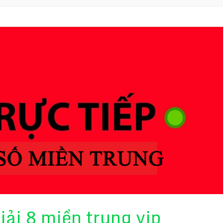
iải 8 miền trung vip