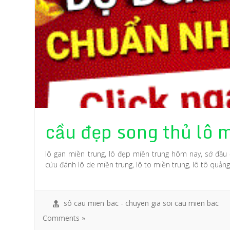
cầu đẹp song thủ lô m
lô gan miền trung, lô đẹp miền trung hôm nay, sớ đầu đ
cứu đánh lô de miền trung, lô to miền trung, lô tô quản
sô cau mien bac - chuyen gia soi cau mien bac
Comments »