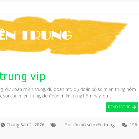
trung vip
ung, dự đoán miền trung, du doan mt, dự đoán xổ số miền trung hôm
p, soi cau mien trung, dự đoán miền trung hôm nay, dự
READ MORE
Tháng Sáu 2, 2026
Soi cầu xổ số miền trung
196