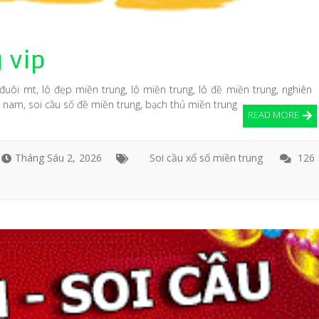
 vip
uôi mt, lô đẹp miền trung, lô miền trung, lô đề miền trung, nghiên
g nam, soi cầu số đề miền trung, bạch thủ miền trung
READ MORE
Tháng Sáu 2, 2026
Soi cầu xổ số miền trung
126