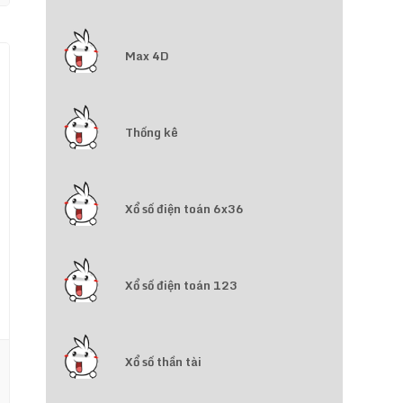
Max 4D
Thống kê
Xổ số điện toán 6x36
Xổ số điện toán 123
Xổ số thần tài