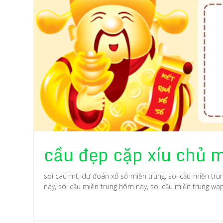
cầu đẹp cặp xíu chủ m
soi cau mt, dự đoán xổ số miền trung, soi cầu miền tr
nay, soi cầu miền trung hôm nay, soi cầu miền trung wa