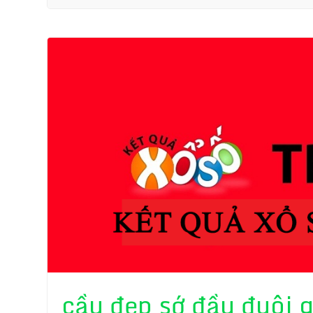
cầu đẹp sớ đầu đuôi g