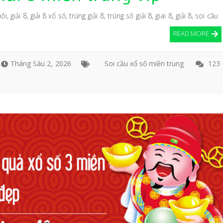
, giải 8, giải 8 xổ số, trúng giải 8, trúng số giải 8, giai 8, giải 8, soi cầu
READ MORE
Tháng Sáu 2, 2026
Soi cầu xổ số miền trung
123