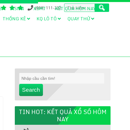
Tìm
B
XSMN
XSMT
(000) 111-222
KẾT QUẢ HÔM NAY
kiếm
THỐNG KÊ
KQ LÔ TÔ
QUAY THỬ
cho:
Search
TIN HOT: KẾT QUẢ XỔ SỐ HÔM
NAY