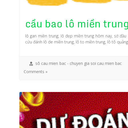
cầu bao lô miền trung
lô gan miền trung, lô đẹp miền trung hôm nay, sớ đầu đ
cứu đánh lô de miền trung, lô to miền trung, lô tô quản
sô cau mien bac - chuyen gia soi cau mien bac
Comments »