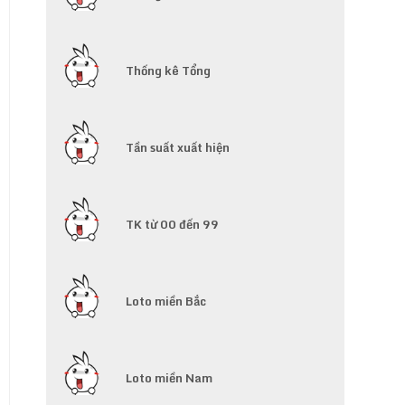
Thống kê Tổng
Tần suất xuất hiện
TK từ 00 đến 99
Loto miền Bắc
Loto miền Nam