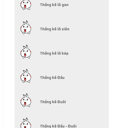
Thống kê lô gan
Thống kê lô xiên
Thống kê lô kép
Thống kê Đầu
Thống kê Đuôi
Thống kê Đầu – Đuôi