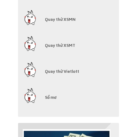
Quay thử XSMN
Quay thử XSMT
Quay thử Vietlott
Sổ mơ