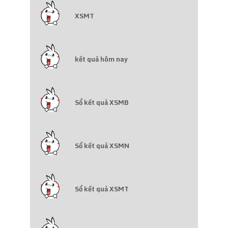
XSMT
kết quả hôm nay
Sổ kết quả XSMB
Sổ kết quả XSMN
Sổ kết quả XSMT