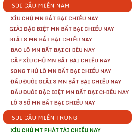
SOI CẦU MIỀN NAM
XỈU CHỦ MN BẤT BẠI CHIỀU NAY
GIẢI ĐẶC BIỆT MN BẤT BẠI CHIỀU NAY
GIẢI 8 MN BẤT BẠI CHIỀU NAY
BAO LÔ MN BẤT BẠI CHIỀU NAY
CẶP XỈU CHỦ MN BẤT BẠI CHIỀU NAY
SONG THỦ LÔ MN BẤT BẠI CHIỀU NAY
ĐẦU ĐUÔI GIẢI 8 MN BẤT BẠI CHIỀU NAY
ĐẦU ĐUÔI ĐẶC BIỆT MN BẤT BẠI CHIỀU NAY
LÔ 3 SỐ MN BẤT BẠI CHIỀU NAY
SOI CẦU MIỀN TRUNG
XỈU CHỦ MT PHÁT TÀI CHIỀU NAY