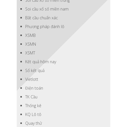
Soi cầu xổ số miền trung
Soi cầu xổ số miền nam
Bắt cầu chuẩn xác
Phương pháp đánh lô
XSMB
XSMN
XSMT
Kết quả hôm nay
Sổ kết quả
Vietlott
Điện toán
TK Cầu
Thống kê
KQ Lô tô
Quay thử