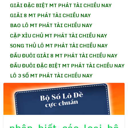
GIẢI ĐẶC BIỆT MT PHÁT TÀI CHIỀU NAY
GIẢI 8 MT PHÁT TÀI CHIỀU NAY
BAO LÔ MT PHÁT TÀI CHIỀU NAY
CẶP XỈU CHỦ MT PHÁT TÀI CHIỀU NAY
SONG THỦ LÔ MT PHÁT TÀI CHIỀU NAY
ĐẦU ĐUÔI GIẢI 8 MT PHÁT TÀI CHIỀU NAY
ĐẦU ĐUÔI ĐẶC BIỆT MT PHÁT TÀI CHIỀU NAY
LÔ 3 SỐ MT PHÁT TÀI CHIỀU NAY