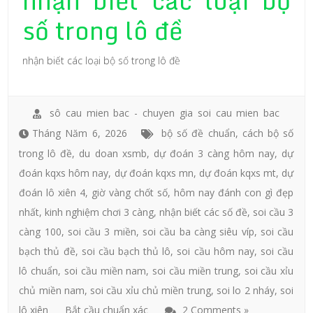
nhận biết các loại bộ
số trong lô đề
nhận biết các loại bộ số trong lô đề
sô cau mien bac - chuyen gia soi cau mien bac
Tháng Năm 6, 2026
bộ số đề chuẩn
,
cách bộ số
trong lô đề
,
du doan xsmb
,
dự đoán 3 càng hôm nay
,
dự
đoán kqxs hôm nay
,
dự đoán kqxs mn
,
dự đoán kqxs mt
,
dự
đoán lô xiên 4
,
giờ vàng chốt số
,
hôm nay đánh con gì đẹp
nhất
,
kinh nghiệm chơi 3 càng
,
nhận biết các số đề
,
soi cầu 3
càng 100
,
soi cầu 3 miền
,
soi cầu ba càng siêu víp
,
soi cầu
bạch thủ đề
,
soi cầu bạch thủ lô
,
soi cầu hôm nay
,
soi cầu
lô chuẩn
,
soi cầu miền nam
,
soi cầu miền trung
,
soi cầu xỉu
chủ miền nam
,
soi cầu xỉu chủ miền trung
,
soi lo 2 nháy
,
soi
lô xiên
Bắt cầu chuẩn xác
2 Comments »