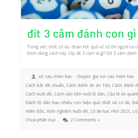
đít 3 câm đánh con gì
Trong việc chốt số dự đoán kết quả xổ số thì người ta rấ
thích dùng cách này. Vậy đít 3 câm là gì? Đít 3 câm đánh
sô cau mien bac - chuyen gia soi cau mien bac
Cách bắt đề chuẩn
,
Cách đánh de ăn 100
,
Cách đánh đ
Cách nuôi đề
,
Cách vào tiền nuôi lô dàn
,
Cầu lô ăn qua
Đánh lô dàn bao nhiều con hiệu quả nhất và có lãi
,
Đá
miền Bắc
,
Kinh nghiệm nuôi đề
,
Lô de bạc nhớ 2021
,
Lô
Chưa phân loại
2 Comments »