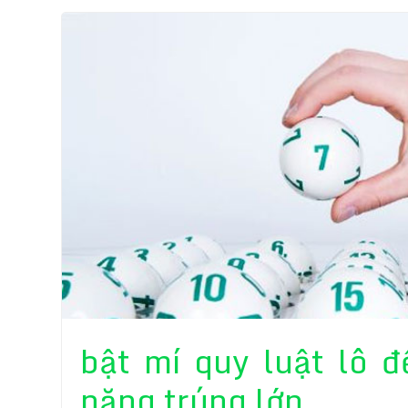
bật mí quy luật lô 
năng trúng lớn