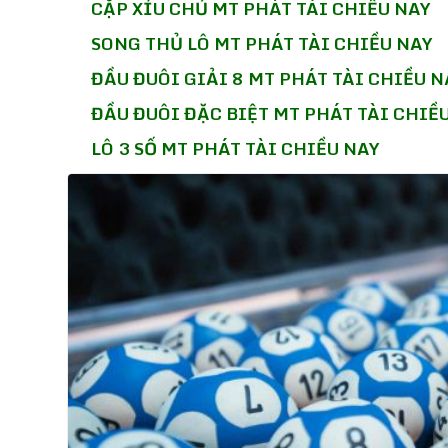
CẶP XỈU CHỦ MT PHÁT TÀI CHIỀU NAY
SONG THỦ LÔ MT PHÁT TÀI CHIỀU NAY
ĐẦU ĐUÔI GIẢI 8 MT PHÁT TÀI CHIỀU N
ĐẦU ĐUÔI ĐẶC BIỆT MT PHÁT TÀI CHIỀ
LÔ 3 SỐ MT PHÁT TÀI CHIỀU NAY