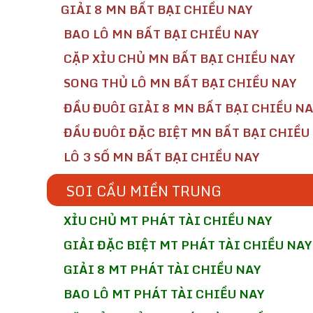
GIẢI 8 MN BẤT BẠI CHIỀU NAY
BAO LÔ MN BẤT BẠI CHIỀU NAY
CẶP XỈU CHỦ MN BẤT BẠI CHIỀU NAY
SONG THỦ LÔ MN BẤT BẠI CHIỀU NAY
ĐẦU ĐUÔI GIẢI 8 MN BẤT BẠI CHIỀU N
ĐẦU ĐUÔI ĐẶC BIỆT MN BẤT BẠI CHIỀU
LÔ 3 SỐ MN BẤT BẠI CHIỀU NAY
SOI CẦU MIỀN TRUNG
XỈU CHỦ MT PHÁT TÀI CHIỀU NAY
GIẢI ĐẶC BIỆT MT PHÁT TÀI CHIỀU NAY
GIẢI 8 MT PHÁT TÀI CHIỀU NAY
BAO LÔ MT PHÁT TÀI CHIỀU NAY