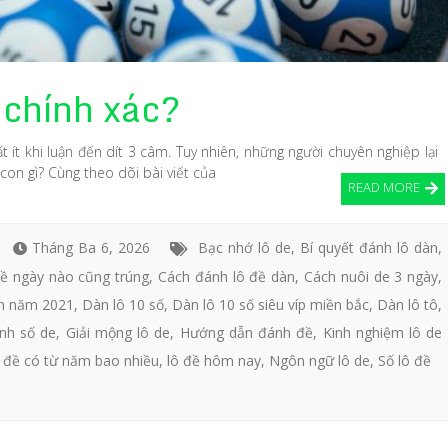
 chính xác?
t ít khi luận đến dít 3 câm. Tuy nhiên, những người chuyên nghiệp lại
 con gì? Cùng theo dõi bài viết của
READ MORE
Tháng Ba 6, 2026
Bạc nhớ lô de
,
Bí quyết đánh lô dàn
,
ề ngày nào cũng trúng
,
Cách đánh lô đề dàn
,
Cách nuôi de 3 ngày
,
nh năm 2021
,
Dàn lô 10 số
,
Dàn lô 10 số siêu víp miền bắc
,
Dàn lô tô
,
nh số de
,
Giải mộng lô de
,
Hướng dẫn đánh đề
,
Kinh nghiệm lô de
 đề có từ năm bao nhiều
,
lô đề hôm nay
,
Ngôn ngữ lô de
,
Số lô đề