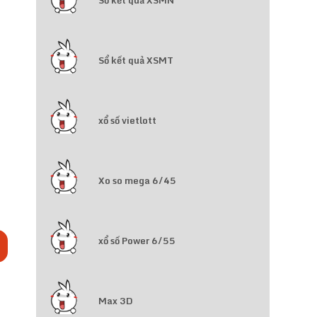
Sổ kết quả XSMT
xổ số vietlott
Xo so mega 6/45
xổ số Power 6/55
Max 3D