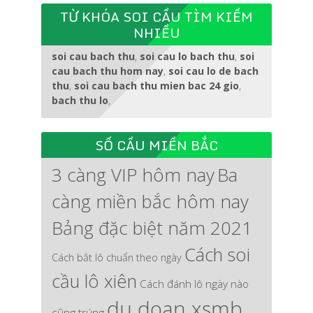
TỪ KHÓA SOI CẦU TÌM KIẾM
NHIỀU
soi cau bach thu
,
soi cau lo bach thu
,
soi
cau bach thu hom nay
,
soi cau lo de bach
thu
,
soi cau bach thu mien bac 24 gio
,
bach thu lo
,
SỐ CẦU MIỀN BẮC
3 càng VIP hôm nay
Ba
càng miền bắc hôm nay
Bảng đặc biệt năm 2021
Cách soi
Cách bắt lô chuẩn theo ngày
cầu lô xiên
Cách đánh lô ngày nào
du doan xsmb
cũng trúng