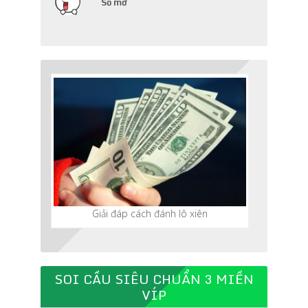
Sổ mơ
Giải đáp cách đánh lô xiên
SOI CẦU SIÊU CHUẨN 3 MIỀN
VÍP