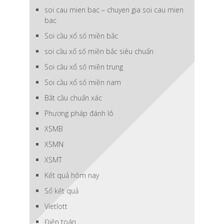
soi cau mien bac – chuyen gia soi cau mien
bac
Soi cầu xổ số miền bắc
soi cầu xổ số miền bắc siêu chuẩn
Soi cầu xổ số miền trung
Soi cầu xổ số miền nam
Bắt cầu chuẩn xác
Phương pháp đánh lô
XSMB
XSMN
XSMT
Kết quả hôm nay
Sổ kết quả
Vietlott
Điện toán