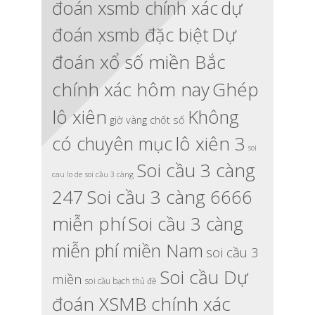
đoán xsmb chính xác
dự
Dự
đoán xsmb đặc biệt
đoán xổ số miền Bắc
chính xác hôm nay
Ghép
lô xiên
Không
giờ vàng chốt số
lô xiên 3
có chuyên mục
soi
Soi cầu 3 càng
cau lo de
soi cầu 3 càng
247
Soi cầu 3 càng 6666
miễn phí
Soi cầu 3 càng
miễn phí miền Nam
soi cầu 3
Soi cầu Dự
miền
soi cầu bạch thủ đề
đoán XSMB chính xác