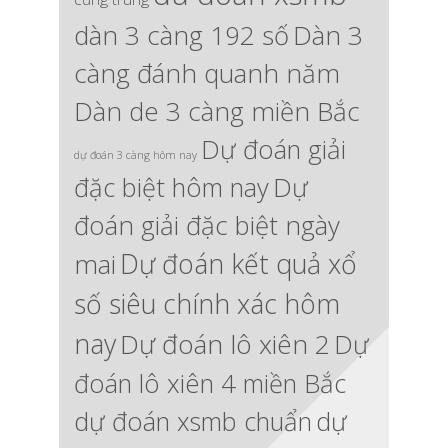
dàn 3 càng 192 số
Dàn 3
càng đánh quanh năm
Dàn de 3 càng miền Bắc
Dự đoán giải
dự đoán 3 càng hôm nay
Dự
đặc biệt hôm nay
đoán giải đặc biệt ngày
mai
Dự đoán kết quả xổ
số siêu chính xác hôm
nay
Dự đoán lô xiên 2
Dự
đoán lô xiên 4 miền Bắc
dự đoán xsmb chuẩn
dự