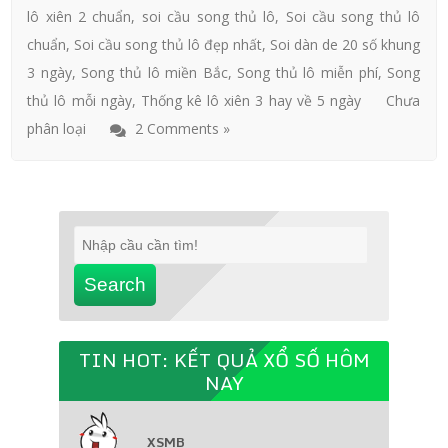
lô xiên 2 chuẩn
,
soi cầu song thủ lô
,
Soi cầu song thủ lô
chuẩn
,
Soi cầu song thủ lô đẹp nhất
,
Soi dàn de 20 số khung
3 ngày
,
Song thủ lô miền Bắc
,
Song thủ lô miễn phí
,
Song
thủ lô mỗi ngày
,
Thống kê lô xiên 3 hay về 5 ngày
Chưa
phân loại
2 Comments »
Search
TIN HOT: KẾT QUẢ XỔ SỐ HÔM
NAY
XSMB