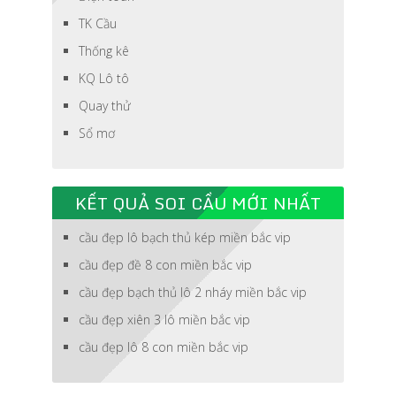
TK Cầu
Thống kê
KQ Lô tô
Quay thử
Sổ mơ
KẾT QUẢ SOI CẦU MỚI NHẤT
cầu đẹp lô bạch thủ kép miền bắc vip
cầu đẹp đề 8 con miền bắc vip
cầu đẹp bạch thủ lô 2 nháy miền bắc vip
cầu đẹp xiên 3 lô miền bắc vip
cầu đẹp lô 8 con miền bắc vip