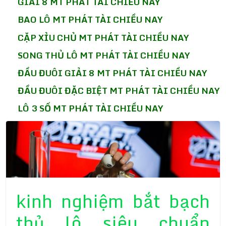
GIẢI 8 MT PHÁT TÀI CHIỀU NAY
BAO LÔ MT PHÁT TÀI CHIỀU NAY
CẶP XỈU CHỦ MT PHÁT TÀI CHIỀU NAY
SONG THỦ LÔ MT PHÁT TÀI CHIỀU NAY
ĐẦU ĐUÔI GIẢI 8 MT PHÁT TÀI CHIỀU NAY
ĐẦU ĐUÔI ĐẶC BIỆT MT PHÁT TÀI CHIỀU NAY
LÔ 3 SỐ MT PHÁT TÀI CHIỀU NAY
kinh nghiệm bắt bạch
thủ lô siêu chuẩn