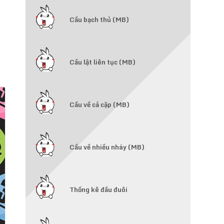
Cầu bạch thủ (MB)
Cầu lật liên tục (MB)
Cầu về cả cặp (MB)
Cầu về nhiều nháy (MB)
Thống kê đầu đuôi