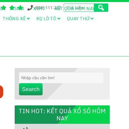
Tìm
B
XSMN
XSMT
(000) 111-222
KẾT QUẢ HÔM NAY
kiếm
THỐNG KÊ
KQ LÔ TÔ
QUAY THỬ
cho:
Search
TIN HOT: KẾT QUẢ XỔ SỐ HÔM
NAY