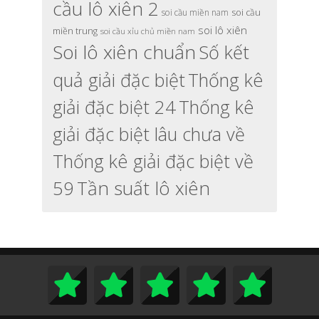
cầu lô xiên 2
soi cầu miền nam
soi cầu
soi lô xiên
miền trung
soi cầu xỉu chủ miền nam
Soi lô xiên chuẩn
Số kết
quả giải đặc biệt
Thống kê
giải đặc biệt 24
Thống kê
giải đặc biệt lâu chưa về
Thống kê giải đặc biệt về
Tần suất lô xiên
59