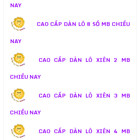
NAY
CAO CẤP DÀN LÔ 8 SỐ MB CHIỀU
NAY
CAO CẤP DÀN LÔ XIÊN 2 MB
CHIỀU NAY
CAO CẤP DÀN LÔ XIÊN 3 MB
CHIỀU NAY
CAO CẤP DÀN LÔ XIÊN 4 MB