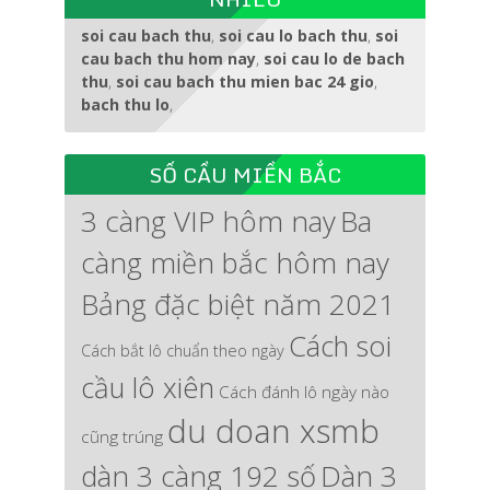
soi cau bach thu
,
soi cau lo bach thu
,
soi
cau bach thu hom nay
,
soi cau lo de bach
thu
,
soi cau bach thu mien bac 24 gio
,
bach thu lo
,
SỐ CẦU MIỀN BẮC
3 càng VIP hôm nay
Ba
càng miền bắc hôm nay
Bảng đặc biệt năm 2021
Cách soi
Cách bắt lô chuẩn theo ngày
cầu lô xiên
Cách đánh lô ngày nào
du doan xsmb
cũng trúng
dàn 3 càng 192 số
Dàn 3