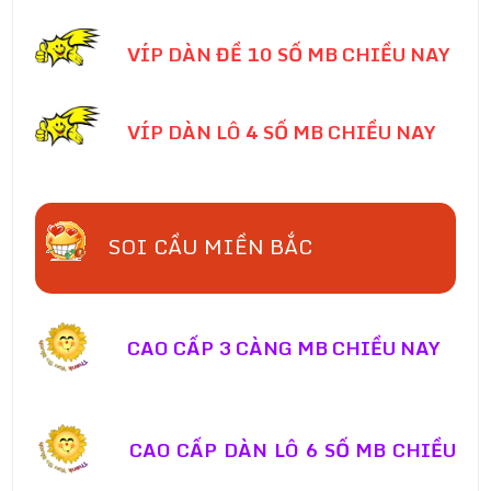
VÍP DÀN ĐỀ 10 SỐ MB CHIỀU NAY
VÍP DÀN LÔ 4 SỐ MB CHIỀU NAY
SOI CẦU MIỀN BẮC
CAO CẤP 3 CÀNG MB CHIỀU NAY
CAO CẤP DÀN LÔ 6 SỐ MB CHIỀU