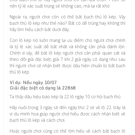
nên tỷ lệ xác suất trúng sẽ không cao, mà lại rất khó
Ngoài ra, người chơi còn có thể bắt bạch thủ lô kép. Vậy
bạch thủ lô kép như thế nào? Bắt có dễ trúng hay không thì
hãy tìm hiểu cách bắt dưới đây.
Con lô kép nó luôn mang lại ưu điểm cho người chơi chính
là tỷ lệ xác suất dễ bắt nhất và không cần phải đánh lộn.
Chính vì vậy, để bắt lô kép người chơi cần phải quan sát và
theo dõi giải đặc biệt, giải 7 khi 2 giải ngày có dạng như sau
thì người chơi sẽ nhận biết được dấu hiện chuẩn bị bắt bạch
thủ lô kép
Ví dụ: Nếu ngày 10/07
Giải đặc biệt có dạng là 22868
Ta thấy dấu hiệu báo kép là 22 lô ngày 10 cơ hội bạch thủ
Hãy nuôi trong 3 ngày sẽ đến ngày thứ 2 sẽ về lô 22. Đây là
ví dụ minh họa giúp người chơi hiểu được cách nhận biết về
bạch thủ lô kép và cách chơi.
Hoặc người chơi cũng có thể tìm hiểu về cách bắt bạch lô