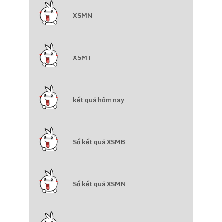
XSMN
XSMT
kết quả hôm nay
Sổ kết quả XSMB
Sổ kết quả XSMN