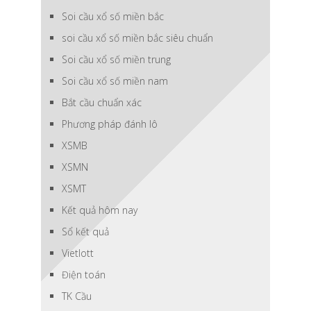
Soi cầu xổ số miền bắc
soi cầu xổ số miền bắc siêu chuẩn
Soi cầu xổ số miền trung
Soi cầu xổ số miền nam
Bắt cầu chuẩn xác
Phương pháp đánh lô
XSMB
XSMN
XSMT
Kết quả hôm nay
Sổ kết quả
Vietlott
Điện toán
TK Cầu