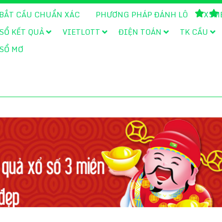
BẮT CẦU CHUẨN XÁC
PHƯƠNG PHÁP ĐÁNH LÔ
XSM
SỔ KẾT QUẢ
VIETLOTT
ĐIỆN TOÁN
TK CẦU
SỔ MƠ