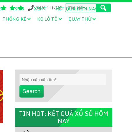
Tìm
B
XSMN
XSMT
(000) 111-222
KẾT QUẢ HÔM NAY
kiếm
THỐNG KÊ
KQ LÔ TÔ
QUAY THỬ
cho:
Search
TIN HOT: KẾT QUẢ XỔ SỐ HÔM
NAY