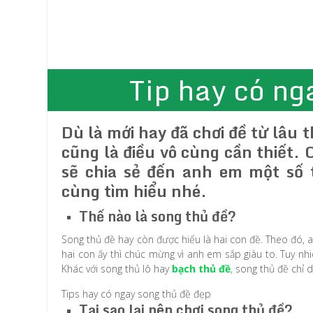
Tip hay có ng
Dù là mới hay đã chơi đề từ lâu t
cũng là điều vô cùng cần thiết. C
sẽ chia sẻ đến anh em một số 
cùng tìm hiểu nhé.
Thế nào là song thủ đề?
Song thủ đề hay còn được hiểu là hai con đề. Theo đó, 
hai con ấy thì chúc mừng vì anh em sắp giàu to. Tuy nhi
Khác với song thủ lô hay
bạch thủ đề
, song thủ đề chỉ 
Tips hay có ngay song thủ đề đẹp
Tại sao lại nên chơi song thủ đề?