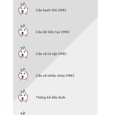
Cầu bạch thủ (MB)
Cầu lật liên tục (MB)
Cầu về cả cặp (MB)
Cầu về nhiều nháy (MB)
Thống kê đầu đuôi