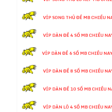
VÍP SONG THỦ ĐỀ MB CHIỀU N
VÍP DÀN ĐỀ 4 SỐ MB CHIỀU NA
VÍP DÀN ĐỀ 6 SỐ MB CHIỀU NA
VÍP DÀN ĐỀ 8 SỐ MB CHIỀU NA
VÍP DÀN ĐỀ 10 SỐ MB CHIỀU N
VÍP DÀN LÔ 4 SỐ MB CHIỀU NA