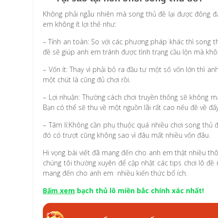
Không phải ngẫu nhiên mà song thủ đề lại được đông đ
em không ít lợi thế như:
– Tính an toàn: So với các phương pháp khác thì song th
đề sẽ giúp anh em tránh được tình trạng cầu lộn mà khô
– Vốn ít: Thay vì phải bỏ ra đầu tư một số vốn lớn thì 
một chút là cũng đủ chơi rồi.
– Lợi nhuận: Thường cách chơi truyền thống sẽ không man
Bạn có thể sẽ thu về một nguồn lãi rất cao nếu đề về đấy
– Tâm lí:Không cần phụ thuộc quá nhiều chơi song thủ 
đó có trượt cũng không sao vì đâu mất nhiều vốn đâu.
Hi vọng bài viết đã mang đến cho anh em thật nhiều t
chúng tôi thường xuyên để cập nhật các tips chơi lô đề 
mang đến cho anh em nhiều kiến thức bổ ích.
Bấm xem
bạch thủ lô miền bắc chính xác nhất!