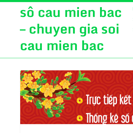
sô cau mien bac
– chuyen gia soi
cau mien bac