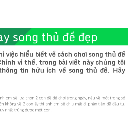
ay song thủ đề đẹp
hì việc hiểu biết về cách chơi song thủ đề
hính vì thế, trong bài viết này chúng tôi
thông tin hữu ích về song thủ đề. Hãy
anh em sẽ lựa chọn 2 con đề để chơi trong ngày, nếu về một trong số
ên không về 2 con ấy thì anh em sẽ chịu mất đi phần tiền đã đầu tư.
duy nhất trúng được một con.