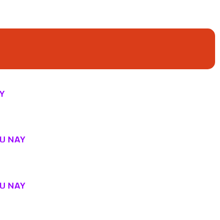
Y
ỀU NAY
ỀU NAY