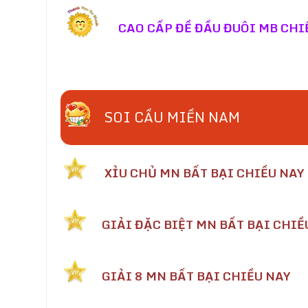
CAO CẤP ĐỀ ĐẦU ĐUÔI MB CHI
SOI CẦU MIỀN NAM
XỈU CHỦ MN BẤT BẠI CHIỀU NAY
GIẢI ĐẶC BIỆT MN BẤT BẠI CHIỀ
GIẢI 8 MN BẤT BẠI CHIỀU NAY