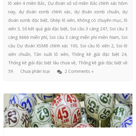
lô xiên 4 miền Bắc
,
Dự đoán xổ số miền Bắc chính xác hôm
nay
,
dự đoán xsmb chính xác
,
dự đoán xsmb chuẩn
,
dự
đoán xsmb đặc biệt
,
Ghép lô xiên
,
Không có chuyên mục
,
lô
xiên 3
,
Số kết quả giải đặc biệt
,
Soi cầu 3 càng 247
,
Soi cầu 3
càng 6666 miễn phí
,
Soi cầu 3 càng miễn phí miền Nam
,
Soi
cầu Dự đoán XSMB chính xác 100
,
Soi cầu lô xiên 2
,
Soi lô
xiên chuẩn
,
Tần suất lô xiên
,
Thống kê giải đặc biệt 24
,
Thống kê giải đặc biệt lâu chưa về
,
Thống kê giải đặc biệt về
59
Chưa phân loại
2 Comments »