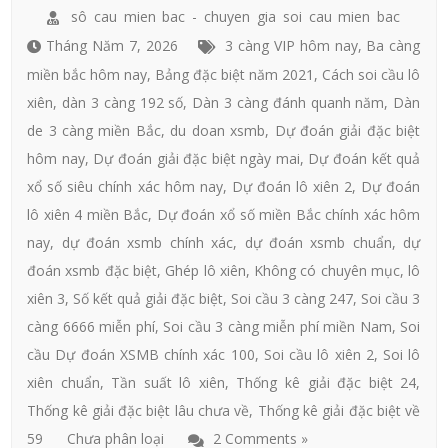
sô cau mien bac - chuyen gia soi cau mien bac
Tháng Năm 7, 2026
3 càng VIP hôm nay
,
Ba càng
miền bắc hôm nay
,
Bảng đặc biệt năm 2021
,
Cách soi cầu lô
xiên
,
dàn 3 càng 192 số
,
Dàn 3 càng đánh quanh năm
,
Dàn
de 3 càng miền Bắc
,
du doan xsmb
,
Dự đoán giải đặc biệt
hôm nay
,
Dự đoán giải đặc biệt ngày mai
,
Dự đoán kết quả
xổ số siêu chính xác hôm nay
,
Dự đoán lô xiên 2
,
Dự đoán
lô xiên 4 miền Bắc
,
Dự đoán xổ số miền Bắc chính xác hôm
nay
,
dự đoán xsmb chính xác
,
dự đoán xsmb chuẩn
,
dự
đoán xsmb đặc biệt
,
Ghép lô xiên
,
Không có chuyên mục
,
lô
xiên 3
,
Số kết quả giải đặc biệt
,
Soi cầu 3 càng 247
,
Soi cầu 3
càng 6666 miễn phí
,
Soi cầu 3 càng miễn phí miền Nam
,
Soi
cầu Dự đoán XSMB chính xác 100
,
Soi cầu lô xiên 2
,
Soi lô
xiên chuẩn
,
Tần suất lô xiên
,
Thống kê giải đặc biệt 24
,
Thống kê giải đặc biệt lâu chưa về
,
Thống kê giải đặc biệt về
59
Chưa phân loại
2 Comments »