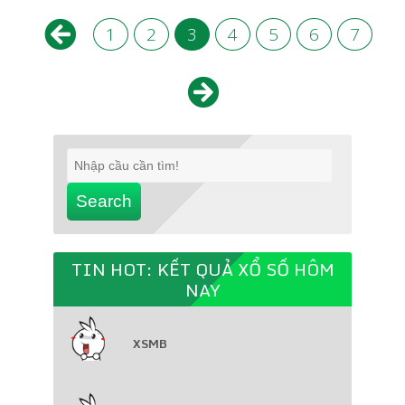
1
2
3
4
5
6
7
Search
TIN HOT: KẾT QUẢ XỔ SỐ HÔM
NAY
XSMB