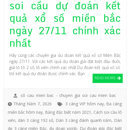
soi cầu dự đoán kết
quả xổ số miền bắc
ngày 27/11 chính xác
nhất
Hãy cùng các chuyên gia dự đoán kết quả xổ số Miền Bắc
ngày 27/11 .Với các kết quả dự đoán giải đặt biệt đầu đuôi,
giải lô tô 2 số, lô xiên chính xác nhất.Dự đoán kết quả xổ số.
Để kết quả dự đoán được chính xác. Bạn
READ MORE
sô cau mien bac - chuyen gia soi cau mien bac
Tháng Năm 7, 2026
3 càng VIP hôm nay
,
Ba càng
miền bắc hôm nay
,
Bảng đặc biệt năm 2021
,
Cách soi cầu lô
xiên
,
dàn 3 càng 192 số
,
Dàn 3 càng đánh quanh năm
,
Dàn
de 3 càng miền Bắc
,
du doan xsmb
,
Dự đoán giải đặc biệt