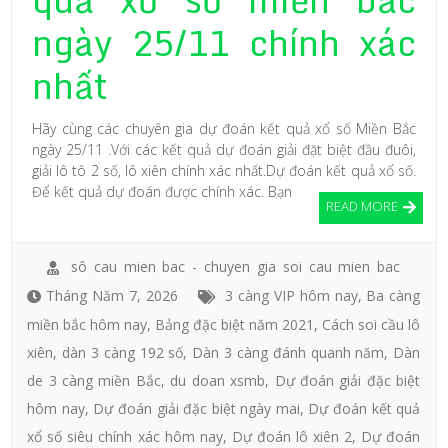
ngày 25/11 chính xác
nhất
Hãy cùng các chuyên gia dự đoán kết quả xổ số Miền Bắc
ngày 25/11 .Với các kết quả dự đoán giải đặt biệt đầu đuôi,
giải lô tô 2 số, lô xiên chính xác nhất.Dự đoán kết quả xổ số.
Để kết quả dự đoán được chính xác. Bạn
READ MORE
sô cau mien bac - chuyen gia soi cau mien bac
Tháng Năm 7, 2026
3 càng VIP hôm nay
,
Ba càng
miền bắc hôm nay
,
Bảng đặc biệt năm 2021
,
Cách soi cầu lô
xiên
,
dàn 3 càng 192 số
,
Dàn 3 càng đánh quanh năm
,
Dàn
de 3 càng miền Bắc
,
du doan xsmb
,
Dự đoán giải đặc biệt
hôm nay
,
Dự đoán giải đặc biệt ngày mai
,
Dự đoán kết quả
xổ số siêu chính xác hôm nay
,
Dự đoán lô xiên 2
,
Dự đoán