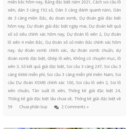
miền bắc hôm nay
,
Bảng đặc biệt năm 2021
,
Cách soi cầu lô
xiên
,
dàn 3 càng 192 số
,
Dàn 3 càng đánh quanh năm
,
Dàn
de 3 càng miền Bắc
,
du doan xsmb
,
Dự đoán giải đặc biệt
hôm nay
,
Dự đoán giải đặc biệt ngày mai
,
Dự đoán kết quả
xổ số siêu chính xác hôm nay
,
Dự đoán lô xiên 2
,
Dự đoán
lô xiên 4 miền Bắc
,
Dự đoán xổ số miền Bắc chính xác hôm
nay
,
dự đoán xsmb chính xác
,
dự đoán xsmb chuẩn
,
dự
đoán xsmb đặc biệt
,
Ghép lô xiên
,
Không có chuyên mục
,
lô
xiên 3
,
Số kết quả giải đặc biệt
,
Soi cầu 3 càng 247
,
Soi cầu 3
càng 6666 miễn phí
,
Soi cầu 3 càng miễn phí miền Nam
,
Soi
cầu Dự đoán XSMB chính xác 100
,
Soi cầu lô xiên 2
,
Soi lô
xiên chuẩn
,
Tần suất lô xiên
,
Thống kê giải đặc biệt 24
,
Thống kê giải đặc biệt lâu chưa về
,
Thống kê giải đặc biệt về
59
Chưa phân loại
2 Comments »