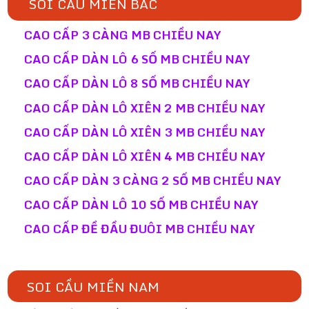
SOI CẦU MIỀN BẮC
CAO CẤP 3 CÀNG MB CHIỀU NAY
CAO CẤP DÀN LÔ 6 SỐ MB CHIỀU NAY
CAO CẤP DÀN LÔ 8 SỐ MB CHIỀU NAY
CAO CẤP DÀN LÔ XIÊN 2 MB CHIỀU NAY
CAO CẤP DÀN LÔ XIÊN 3 MB CHIỀU NAY
CAO CẤP DÀN LÔ XIÊN 4 MB CHIỀU NAY
CAO CẤP DÀN 3 CÀNG 2 SỐ MB CHIỀU NAY
CAO CẤP DÀN LÔ 10 SỐ MB CHIỀU NAY
CAO CẤP ĐỀ ĐẦU ĐUÔI MB CHIỀU NAY
SOI CẦU MIỀN NAM