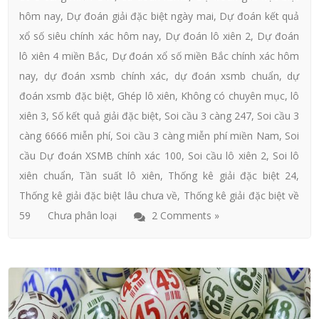
hôm nay
,
Dự đoán giải đặc biệt ngày mai
,
Dự đoán kết quả
xổ số siêu chính xác hôm nay
,
Dự đoán lô xiên 2
,
Dự đoán
lô xiên 4 miền Bắc
,
Dự đoán xổ số miền Bắc chính xác hôm
nay
,
dự đoán xsmb chính xác
,
dự đoán xsmb chuẩn
,
dự
đoán xsmb đặc biệt
,
Ghép lô xiên
,
Không có chuyên mục
,
lô
xiên 3
,
Số kết quả giải đặc biệt
,
Soi cầu 3 càng 247
,
Soi cầu 3
càng 6666 miễn phí
,
Soi cầu 3 càng miễn phí miền Nam
,
Soi
cầu Dự đoán XSMB chính xác 100
,
Soi cầu lô xiên 2
,
Soi lô
xiên chuẩn
,
Tần suất lô xiên
,
Thống kê giải đặc biệt 24
,
Thống kê giải đặc biệt lâu chưa về
,
Thống kê giải đặc biệt về
59
Chưa phân loại
2 Comments »