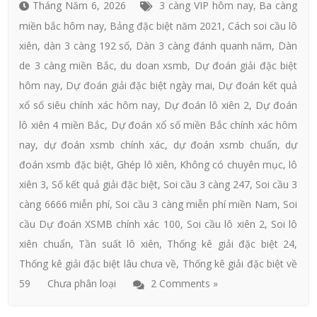
Tháng Năm 6, 2026
3 càng VIP hôm nay
,
Ba càng
miền bắc hôm nay
,
Bảng đặc biệt năm 2021
,
Cách soi cầu lô
xiên
,
dàn 3 càng 192 số
,
Dàn 3 càng đánh quanh năm
,
Dàn
de 3 càng miền Bắc
,
du doan xsmb
,
Dự đoán giải đặc biệt
hôm nay
,
Dự đoán giải đặc biệt ngày mai
,
Dự đoán kết quả
xổ số siêu chính xác hôm nay
,
Dự đoán lô xiên 2
,
Dự đoán
lô xiên 4 miền Bắc
,
Dự đoán xổ số miền Bắc chính xác hôm
nay
,
dự đoán xsmb chính xác
,
dự đoán xsmb chuẩn
,
dự
đoán xsmb đặc biệt
,
Ghép lô xiên
,
Không có chuyên mục
,
lô
xiên 3
,
Số kết quả giải đặc biệt
,
Soi cầu 3 càng 247
,
Soi cầu 3
càng 6666 miễn phí
,
Soi cầu 3 càng miễn phí miền Nam
,
Soi
cầu Dự đoán XSMB chính xác 100
,
Soi cầu lô xiên 2
,
Soi lô
xiên chuẩn
,
Tần suất lô xiên
,
Thống kê giải đặc biệt 24
,
Thống kê giải đặc biệt lâu chưa về
,
Thống kê giải đặc biệt về
59
Chưa phân loại
2 Comments »