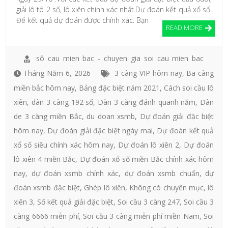
giải lô tô 2 số, lô xiên chính xác nhất.Dự đoán kết quả xổ số.
Để kết quả dự đoán được chính xác. Bạn
READ MORE
sô cau mien bac - chuyen gia soi cau mien bac
Tháng Năm 6, 2026
3 càng VIP hôm nay
,
Ba càng
miền bắc hôm nay
,
Bảng đặc biệt năm 2021
,
Cách soi cầu lô
xiên
,
dàn 3 càng 192 số
,
Dàn 3 càng đánh quanh năm
,
Dàn
de 3 càng miền Bắc
,
du doan xsmb
,
Dự đoán giải đặc biệt
hôm nay
,
Dự đoán giải đặc biệt ngày mai
,
Dự đoán kết quả
xổ số siêu chính xác hôm nay
,
Dự đoán lô xiên 2
,
Dự đoán
lô xiên 4 miền Bắc
,
Dự đoán xổ số miền Bắc chính xác hôm
nay
,
dự đoán xsmb chính xác
,
dự đoán xsmb chuẩn
,
dự
đoán xsmb đặc biệt
,
Ghép lô xiên
,
Không có chuyên mục
,
lô
xiên 3
,
Số kết quả giải đặc biệt
,
Soi cầu 3 càng 247
,
Soi cầu 3
càng 6666 miễn phí
,
Soi cầu 3 càng miễn phí miền Nam
,
Soi