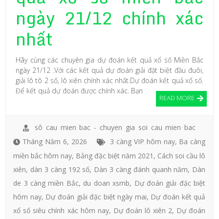
ngày 21/12 chính xác
nhất
Hãy cùng các chuyên gia dự đoán kết quả xổ số Miền Bắc
ngày 21/12 .Với các kết quả dự đoán giải đặt biệt đầu đuôi,
giải lô tô 2 số, lô xiên chính xác nhất.Dự đoán kết quả xổ số.
Để kết quả dự đoán được chính xác. Bạn
READ MORE
sô cau mien bac - chuyen gia soi cau mien bac
Tháng Năm 6, 2026
3 càng VIP hôm nay
,
Ba càng
miền bắc hôm nay
,
Bảng đặc biệt năm 2021
,
Cách soi cầu lô
xiên
,
dàn 3 càng 192 số
,
Dàn 3 càng đánh quanh năm
,
Dàn
de 3 càng miền Bắc
,
du doan xsmb
,
Dự đoán giải đặc biệt
hôm nay
,
Dự đoán giải đặc biệt ngày mai
,
Dự đoán kết quả
xổ số siêu chính xác hôm nay
,
Dự đoán lô xiên 2
,
Dự đoán