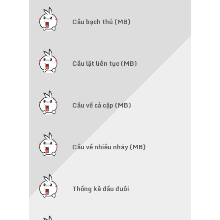
Cầu bạch thủ (MB)
Cầu lật liên tục (MB)
Cầu về cả cặp (MB)
Cầu về nhiều nháy (MB)
Thống kê đầu đuôi