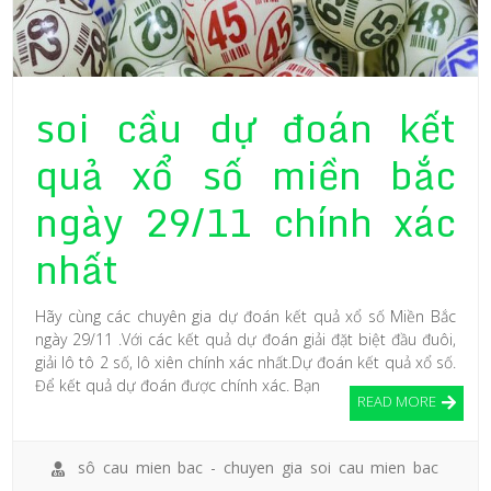
soi cầu dự đoán kết
quả xổ số miền bắc
ngày 29/11 chính xác
nhất
Hãy cùng các chuyên gia dự đoán kết quả xổ số Miền Bắc
ngày 29/11 .Với các kết quả dự đoán giải đặt biệt đầu đuôi,
giải lô tô 2 số, lô xiên chính xác nhất.Dự đoán kết quả xổ số.
Để kết quả dự đoán được chính xác. Bạn
READ MORE
sô cau mien bac - chuyen gia soi cau mien bac