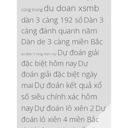
du doan xsmb
cũng trúng
dàn 3 càng 192 số
Dàn 3
càng đánh quanh năm
Dàn de 3 càng miền Bắc
Dự đoán giải
dự đoán 3 càng hôm nay
Dự
đặc biệt hôm nay
đoán giải đặc biệt ngày
mai
Dự đoán kết quả xổ
số siêu chính xác hôm
nay
Dự đoán lô xiên 2
Dự
đoán lô xiên 4 miền Bắc