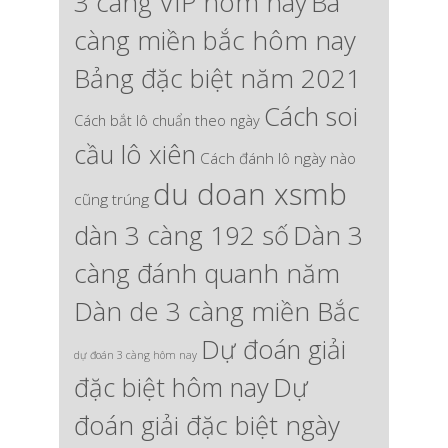
3 càng VIP hôm nay
Ba
càng miền bắc hôm nay
Bảng đặc biệt năm 2021
Cách soi
Cách bắt lô chuẩn theo ngày
cầu lô xiên
Cách đánh lô ngày nào
du doan xsmb
cũng trúng
dàn 3 càng 192 số
Dàn 3
càng đánh quanh năm
Dàn de 3 càng miền Bắc
Dự đoán giải
dự đoán 3 càng hôm nay
Dự
đặc biệt hôm nay
đoán giải đặc biệt ngày