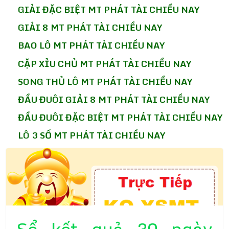
GIẢI ĐẶC BIỆT MT PHÁT TÀI CHIỀU NAY
GIẢI 8 MT PHÁT TÀI CHIỀU NAY
BAO LÔ MT PHÁT TÀI CHIỀU NAY
CẶP XỈU CHỦ MT PHÁT TÀI CHIỀU NAY
SONG THỦ LÔ MT PHÁT TÀI CHIỀU NAY
ĐẦU ĐUÔI GIẢI 8 MT PHÁT TÀI CHIỀU NAY
ĐẦU ĐUÔI ĐẶC BIỆT MT PHÁT TÀI CHIỀU NAY
LÔ 3 SỐ MT PHÁT TÀI CHIỀU NAY