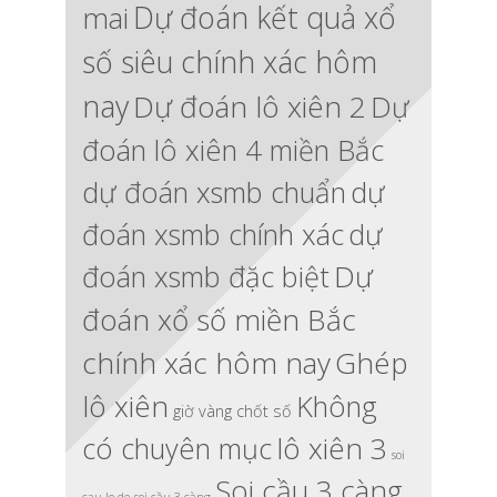
mai
Dự đoán kết quả xổ
số siêu chính xác hôm
nay
Dự đoán lô xiên 2
Dự
đoán lô xiên 4 miền Bắc
dự đoán xsmb chuẩn
dự
đoán xsmb chính xác
dự
Dự
đoán xsmb đặc biệt
đoán xổ số miền Bắc
chính xác hôm nay
Ghép
lô xiên
Không
giờ vàng chốt số
lô xiên 3
có chuyên mục
soi
Soi cầu 3 càng
cau lo de
soi cầu 3 càng