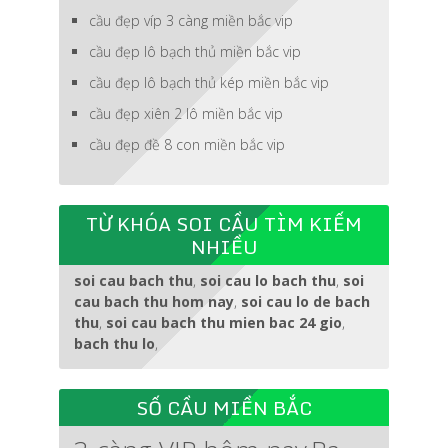
cầu đẹp víp 3 càng miền bắc vip
cầu đẹp lô bạch thủ miền bắc vip
cầu đẹp lô bạch thủ kép miền bắc vip
cầu đẹp xiên 2 lô miền bắc vip
cầu đẹp đề 8 con miền bắc vip
TỪ KHÓA SOI CẦU TÌM KIẾM
NHIỀU
soi cau bach thu
,
soi cau lo bach thu
,
soi
cau bach thu hom nay
,
soi cau lo de bach
thu
,
soi cau bach thu mien bac 24 gio
,
bach thu lo
,
SỐ CẦU MIỀN BẮC