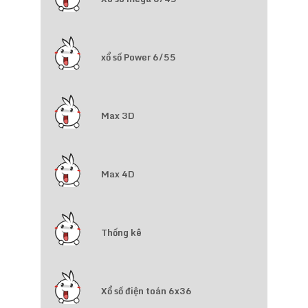
xổ số Power 6/55
Max 3D
Max 4D
Thống kê
Xổ số điện toán 6x36