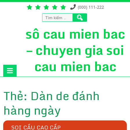
(000) 111-222
Tìm
kiếm
sô cau mien bac
cho:
– chuyen gia soi
cau mien bac
Thẻ:
Dàn de đánh
hàng ngày
SOI CẦU CAO CẤP