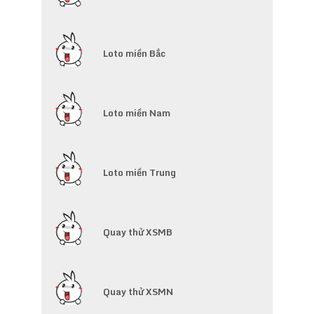
Loto miền Bắc
Loto miền Nam
Loto miền Trung
Quay thử XSMB
Quay thử XSMN