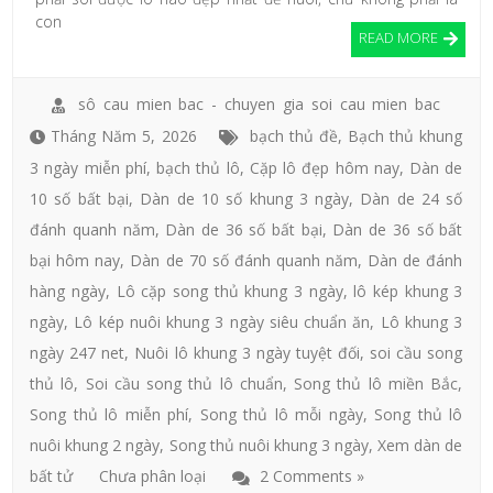
con
READ MORE
sô cau mien bac - chuyen gia soi cau mien bac
Tháng Năm 5, 2026
bạch thủ đề
,
Bạch thủ khung
3 ngày miễn phí
,
bạch thủ lô
,
Cặp lô đẹp hôm nay
,
Dàn de
10 số bất bại
,
Dàn de 10 số khung 3 ngày
,
Dàn de 24 số
đánh quanh năm
,
Dàn de 36 số bất bại
,
Dàn de 36 số bất
bại hôm nay
,
Dàn de 70 số đánh quanh năm
,
Dàn de đánh
hàng ngày
,
Lô cặp song thủ khung 3 ngày
,
lô kép khung 3
ngày
,
Lô kép nuôi khung 3 ngày siêu chuẩn ăn
,
Lô khung 3
ngày 247 net
,
Nuôi lô khung 3 ngày tuyệt đối
,
soi cầu song
thủ lô
,
Soi cầu song thủ lô chuẩn
,
Song thủ lô miền Bắc
,
Song thủ lô miễn phí
,
Song thủ lô mỗi ngày
,
Song thủ lô
nuôi khung 2 ngày
,
Song thủ nuôi khung 3 ngày
,
Xem dàn de
bất tử
Chưa phân loại
2 Comments »