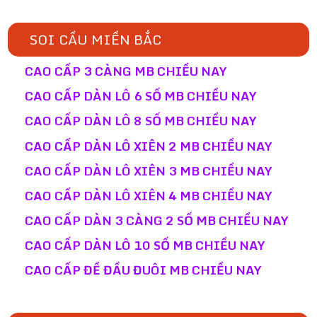
SOI CẦU MIỀN BẮC
CAO CẤP 3 CÀNG MB CHIỀU NAY
CAO CẤP DÀN LÔ 6 SỐ MB CHIỀU NAY
CAO CẤP DÀN LÔ 8 SỐ MB CHIỀU NAY
CAO CẤP DÀN LÔ XIÊN 2 MB CHIỀU NAY
CAO CẤP DÀN LÔ XIÊN 3 MB CHIỀU NAY
CAO CẤP DÀN LÔ XIÊN 4 MB CHIỀU NAY
CAO CẤP DÀN 3 CÀNG 2 SỐ MB CHIỀU NAY
CAO CẤP DÀN LÔ 10 SỐ MB CHIỀU NAY
CAO CẤP ĐỀ ĐẦU ĐUÔI MB CHIỀU NAY