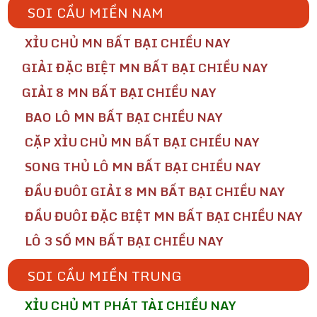
SOI CẦU MIỀN NAM
XỈU CHỦ MN BẤT BẠI CHIỀU NAY
GIẢI ĐẶC BIỆT MN BẤT BẠI CHIỀU NAY
GIẢI 8 MN BẤT BẠI CHIỀU NAY
BAO LÔ MN BẤT BẠI CHIỀU NAY
CẶP XỈU CHỦ MN BẤT BẠI CHIỀU NAY
SONG THỦ LÔ MN BẤT BẠI CHIỀU NAY
ĐẦU ĐUÔI GIẢI 8 MN BẤT BẠI CHIỀU NAY
ĐẦU ĐUÔI ĐẶC BIỆT MN BẤT BẠI CHIỀU NAY
LÔ 3 SỐ MN BẤT BẠI CHIỀU NAY
SOI CẦU MIỀN TRUNG
XỈU CHỦ MT PHÁT TÀI CHIỀU NAY