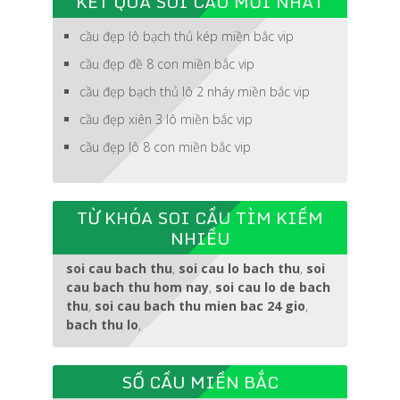
KẾT QUẢ SOI CẦU MỚI NHẤT
cầu đẹp lô bạch thủ kép miền bắc vip
cầu đẹp đề 8 con miền bắc vip
cầu đẹp bạch thủ lô 2 nháy miền bắc vip
cầu đẹp xiên 3 lô miền bắc vip
cầu đẹp lô 8 con miền bắc vip
TỪ KHÓA SOI CẦU TÌM KIẾM
NHIỀU
soi cau bach thu
,
soi cau lo bach thu
,
soi
cau bach thu hom nay
,
soi cau lo de bach
thu
,
soi cau bach thu mien bac 24 gio
,
bach thu lo
,
SỐ CẦU MIỀN BẮC