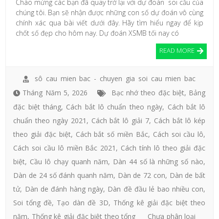
Chào mừng các bạn đã quay trở lại với dự đoán soi cầu của
chúng tôi. Bạn sẽ nhận được những con số dự đoán vô cùng
chính xác qua bài viết dưới đây. Hãy tìm hiểu ngay để kịp
chốt số đẹp cho hôm nay. Dự đoán XSMB tối nay có
READ MORE
sô cau mien bac - chuyen gia soi cau mien bac
Tháng Năm 5, 2026
Bạc nhớ theo đặc biệt
,
Bảng
đặc biệt tháng
,
Cách bắt lô chuẩn theo ngày
,
Cách bắt lô
chuẩn theo ngày 2021
,
Cách bắt lô giải 7
,
Cách bắt lô kép
theo giải đặc biệt
,
Cách bắt số miền Bắc
,
Cách soi cầu lô
,
Cách soi cầu lô miền Bắc 2021
,
Cách tính lô theo giải đặc
biệt
,
Cầu lô chạy quanh năm
,
Dàn 44 số là những số nào
,
Dàn de 24 số đánh quanh năm
,
Dàn de 72 con
,
Dàn de bất
tử
,
Dàn de đánh hàng ngày
,
Dàn đề đầu lẻ bao nhiều con
,
Soi tổng đề
,
Tạo dàn đề 3D
,
Thống kê giải đặc biệt theo
năm
,
Thống kê giải đặc biệt theo tổng
Chưa phân loại