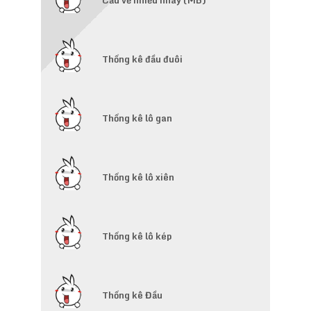
Cầu về nhiều nháy (MB)
Thống kê đầu đuôi
Thống kê lô gan
Thống kê lô xiên
Thống kê lô kép
Thống kê Đầu