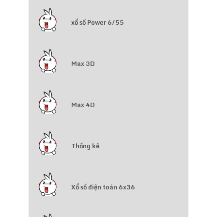
xổ số Power 6/55
Max 3D
Max 4D
Thống kê
Xổ số điện toán 6x36