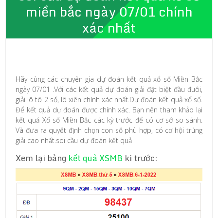
miền bắc ngày 07/01 chính
xác nhất
Hãy cùng các chuyên gia dự đoán kết quả xổ số Miền Bắc
ngày 07/01 .Với các kết quả dự đoán giải đặt biệt đầu đuôi,
giải lô tô 2 số, lô xiên chính xác nhất.Dự đoán kết quả xổ số.
Để kết quả dự đoán được chính xác. Bạn nên tham khảo lại
kết quả Xổ số Miền Bắc các kỳ trước để có cơ sở so sánh.
Và đưa ra quyết định chọn con số phù hợp, có cơ hội trúng
giải cao nhất.soi cầu dự đoán kết quả
Xem lại bảng
kết quả XSMB
kì trước: