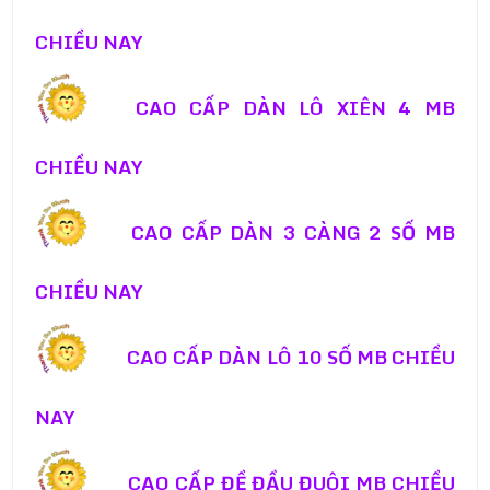
CHIỀU NAY
CAO CẤP DÀN LÔ XIÊN 4 MB
CHIỀU NAY
CAO CẤP DÀN 3 CÀNG 2 SỐ MB
CHIỀU NAY
CAO CẤP DÀN LÔ 10 SỐ MB CHIỀU
NAY
CAO CẤP ĐỀ ĐẦU ĐUÔI MB CHIỀU