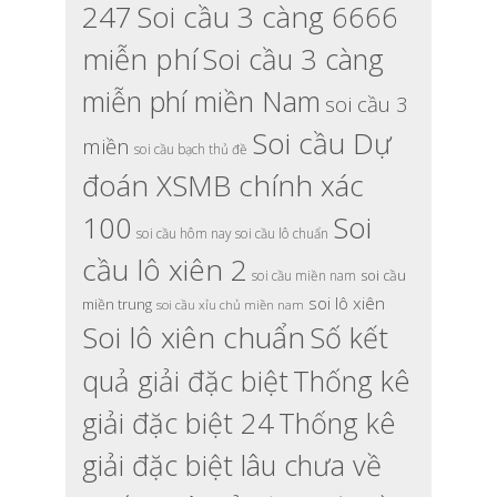
247
Soi cầu 3 càng 6666
miễn phí
Soi cầu 3 càng
miễn phí miền Nam
soi cầu 3
Soi cầu Dự
miền
soi cầu bạch thủ đề
đoán XSMB chính xác
100
Soi
soi cầu hôm nay
soi cầu lô chuẩn
cầu lô xiên 2
soi cầu miền nam
soi cầu
soi lô xiên
miền trung
soi cầu xỉu chủ miền nam
Soi lô xiên chuẩn
Số kết
quả giải đặc biệt
Thống kê
giải đặc biệt 24
Thống kê
giải đặc biệt lâu chưa về