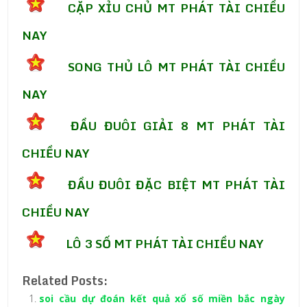
CẶP XỈU CHỦ MT PHÁT TÀI CHIỀU
NAY
SONG THỦ LÔ MT PHÁT TÀI CHIỀU
NAY
ĐẦU ĐUÔI GIẢI 8 MT PHÁT TÀI
CHIỀU NAY
ĐẦU ĐUÔI ĐẶC BIỆT MT PHÁT TÀI
CHIỀU NAY
LÔ 3 SỐ MT PHÁT TÀI CHIỀU NAY
Related Posts:
soi cầu dự đoán kết quả xổ số miền bắc ngày