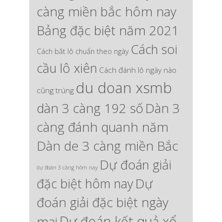
càng miền bắc hôm nay
Bảng đặc biệt năm 2021
Cách soi
Cách bắt lô chuẩn theo ngày
cầu lô xiên
Cách đánh lô ngày nào
du doan xsmb
cũng trúng
dàn 3 càng 192 số
Dàn 3
càng đánh quanh năm
Dàn de 3 càng miền Bắc
Dự đoán giải
dự đoán 3 càng hôm nay
Dự
đặc biệt hôm nay
đoán giải đặc biệt ngày
mai
Dự đoán kết quả xổ