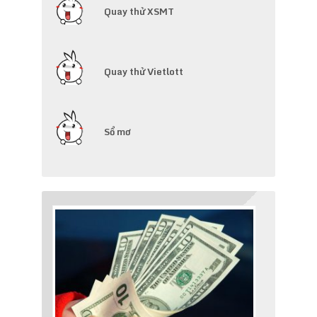
Quay thử XSMT
Quay thử Vietlott
Sổ mơ