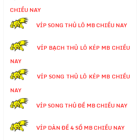
CHIỀU NAY
VÍP SONG THỦ LÔ MB CHIỀU NAY
VÍP BẠCH THỦ LÔ KÉP MB CHIỀU
NAY
VÍP SONG THỦ LÔ KÉP MB CHIỀU
NAY
VÍP SONG THỦ ĐỀ MB CHIỀU NAY
VÍP DÀN ĐỀ 4 SỐ MB CHIỀU NAY