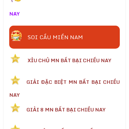
NAY
SOI CẦU MIỀN NAM
XỈU CHỦ MN BẤT BẠI CHIỀU NAY
GIẢI ĐẶC BIỆT MN BẤT BẠI CHIỀU
NAY
GIẢI 8 MN BẤT BẠI CHIỀU NAY