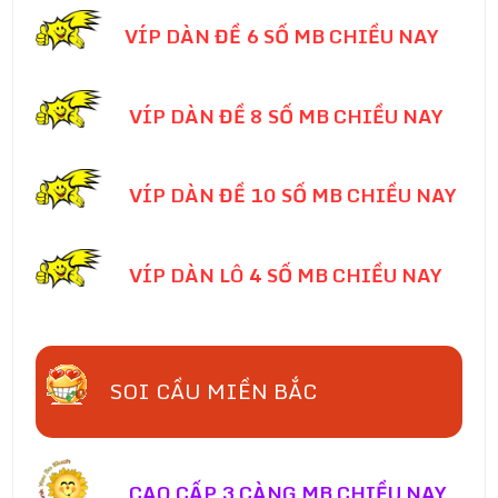
VÍP DÀN ĐỀ 6 SỐ MB CHIỀU NAY
VÍP DÀN ĐỀ 8 SỐ MB CHIỀU NAY
VÍP DÀN ĐỀ 10 SỐ MB CHIỀU NAY
VÍP DÀN LÔ 4 SỐ MB CHIỀU NAY
SOI CẦU MIỀN BẮC
CAO CẤP 3 CÀNG MB CHIỀU NAY