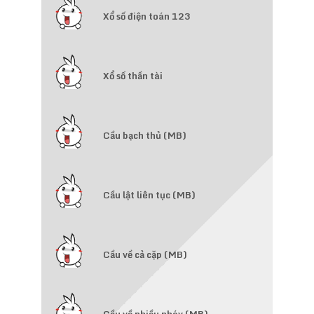
Xổ số điện toán 123
Xổ số thần tài
Cầu bạch thủ (MB)
Cầu lật liên tục (MB)
Cầu về cả cặp (MB)