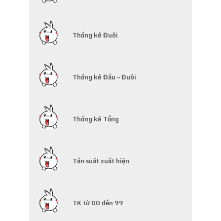
Thống kê Đuôi
Thống kê Đầu – Đuôi
Thống kê Tổng
Tần suất xuất hiện
TK từ 00 đến 99