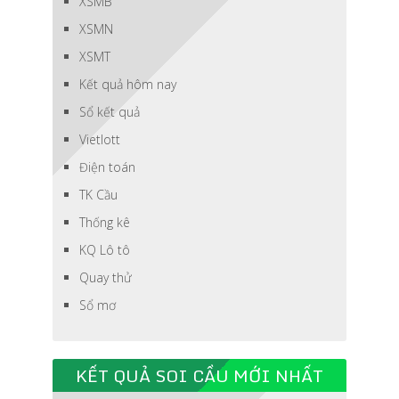
XSMB
XSMN
XSMT
Kết quả hôm nay
Sổ kết quả
Vietlott
Điện toán
TK Cầu
Thống kê
KQ Lô tô
Quay thử
Sổ mơ
KẾT QUẢ SOI CẦU MỚI NHẤT