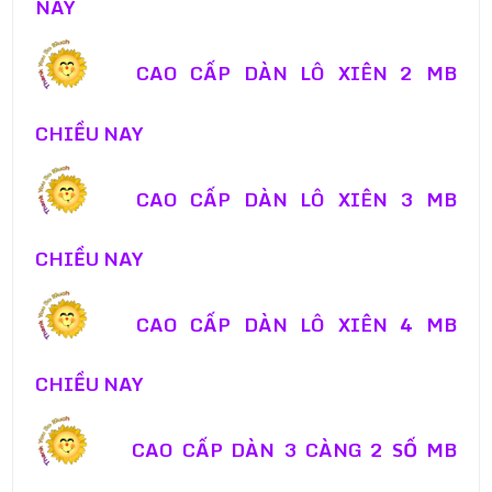
NAY
CAO CẤP DÀN LÔ XIÊN 2 MB
CHIỀU NAY
CAO CẤP DÀN LÔ XIÊN 3 MB
CHIỀU NAY
CAO CẤP DÀN LÔ XIÊN 4 MB
CHIỀU NAY
CAO CẤP DÀN 3 CÀNG 2 SỐ MB