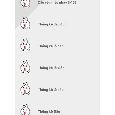
Cầu về nhiều nháy (MB)
Thống kê đầu đuôi
Thống kê lô gan
Thống kê lô xiên
Thống kê lô kép
Thống kê Đầu