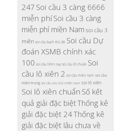
247
Soi cầu 3 càng 6666
miễn phí
Soi cầu 3 càng
miễn phí miền Nam
soi cầu 3
Soi cầu Dự
miền
soi cầu bạch thủ đề
đoán XSMB chính xác
100
Soi
soi cầu hôm nay
soi cầu lô chuẩn
cầu lô xiên 2
soi cầu miền nam
soi cầu
soi lô xiên
miền trung
soi cầu xỉu chủ miền nam
Soi lô xiên chuẩn
Số kết
quả giải đặc biệt
Thống kê
giải đặc biệt 24
Thống kê
giải đặc biệt lâu chưa về