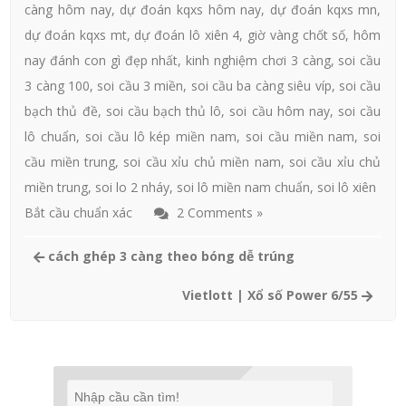
càng hôm nay
,
dự đoán kqxs hôm nay
,
dự đoán kqxs mn
,
dự đoán kqxs mt
,
dự đoán lô xiên 4
,
giờ vàng chốt số
,
hôm
nay đánh con gì đẹp nhất
,
kinh nghiệm chơi 3 càng
,
soi cầu
3 càng 100
,
soi cầu 3 miền
,
soi cầu ba càng siêu víp
,
soi cầu
bạch thủ đề
,
soi cầu bạch thủ lô
,
soi cầu hôm nay
,
soi cầu
lô chuẩn
,
soi cầu lô kép miền nam
,
soi cầu miền nam
,
soi
cầu miền trung
,
soi cầu xỉu chủ miền nam
,
soi cầu xỉu chủ
miền trung
,
soi lo 2 nháy
,
soi lô miền nam chuẩn
,
soi lô xiên
Bắt cầu chuẩn xác
2 Comments »
cách ghép 3 càng theo bóng dễ trúng
Vietlott | Xổ số Power 6/55