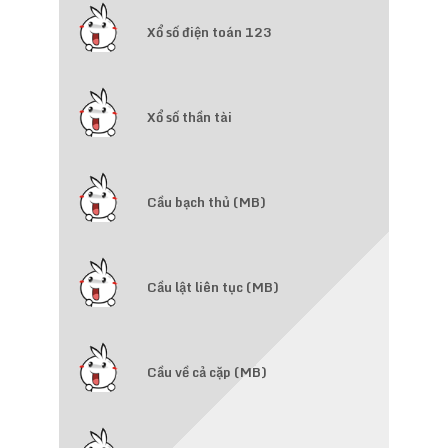
Xổ số điện toán 123
Xổ số thần tài
Cầu bạch thủ (MB)
Cầu lật liên tục (MB)
Cầu về cả cặp (MB)