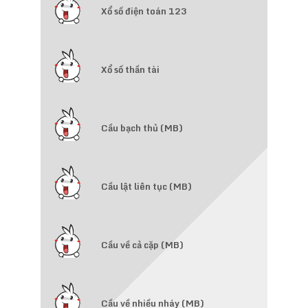
Xổ số điện toán 123
Xổ số thần tài
Cầu bạch thủ (MB)
Cầu lật liên tục (MB)
Cầu về cả cặp (MB)
Cầu về nhiều nháy (MB)