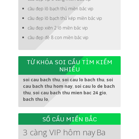
cầu đẹp lô bạch thủ miền bắc vip
cầu đẹp lô bạch thủ kép miền bắc vip
cầu đẹp xiên 2 lô miền bắc vip
cầu đẹp đề 8 con miền bắc vip
TỪ KHÓA SOI CẦU TÌM KIẾM
NHIỀU
soi cau bach thu
,
soi cau lo bach thu
,
soi
cau bach thu hom nay
,
soi cau lo de bach
thu
,
soi cau bach thu mien bac 24 gio
,
bach thu lo
,
SỐ CẦU MIỀN BẮC
3 càng VIP hôm nay
Ba