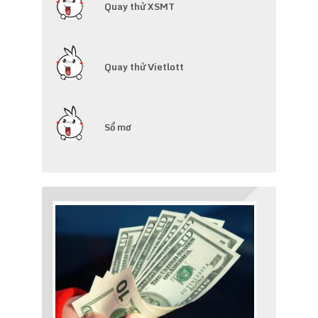
Quay thử XSMT
Quay thử Vietlott
Sổ mơ