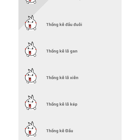
Thống kê đầu đuôi
Thống kê lô gan
Thống kê lô xiên
Thống kê lô kép
Thống kê Đầu