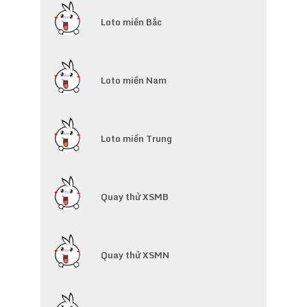
Loto miền Bắc
Loto miền Nam
Loto miền Trung
Quay thử XSMB
Quay thử XSMN