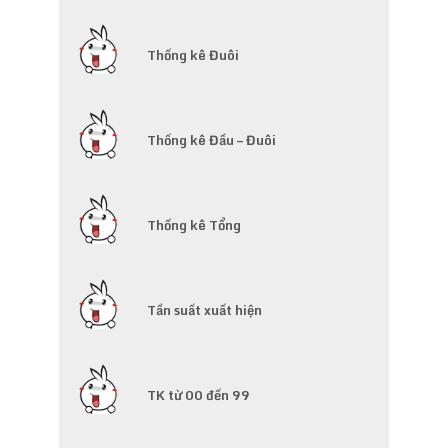
Thống kê Đuôi
Thống kê Đầu – Đuôi
Thống kê Tổng
Tần suất xuất hiện
TK từ 00 đến 99